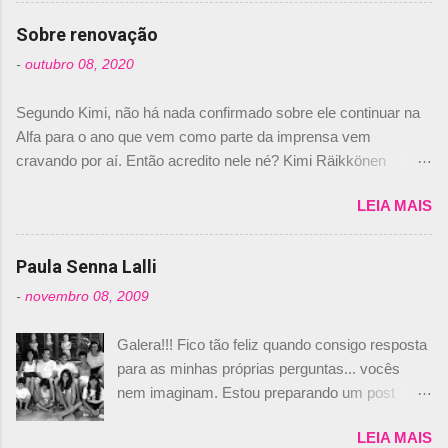
comprado 15% das ações da Campos, dando,
com isso, um lugar no time a Nelsinho Piquet,
Sobre renovação
foi esclarecida de uma vez por todas por
-
outubro 08, 2020
Daniele Audetto, diretor da escuderia. O
dirigente foi taxativo ao declarar que o brasileiro
Segundo Kimi, não há nada confirmado sobre ele continuar na
não será o companheiro de Bruno Senna em
Alfa para o ano que vem como parte da imprensa vem
2010. "Na verdade, nós recebemos uma oferta
cravando por aí. Então acredito nele né? Kimi Räikkönen
de Piquet", admitiu Audetto. “Mas depois de ter
answers latest rumours: "If you believe the news then it’s the
assinado com Bruno Senna, não podemos ter
LEIA MAIS
truth but I’ve never had an option in my contract so that’s
dois brasileiros”, explicou, dizendo ainda que
should, pretty much, tell you that it’s not true." #Kimi7 #EifelGP
não tem nada contra o filho do tricampeão
#AlfaRomeoRacing pic.twitter.com/77EDVn39Ia — Kimi
Paula Senna Lalli
Nelson Piquet. “Ele é um bom piloto, rápido e
Räikkönen #7 (@FansOfKR) October 8, 2020 Abaixo, o
experiente.” Audetto disse ainda que a suposta
-
novembro 08, 2009
Romain falando sobre o fato do Iceman estar há tantos anos na
compra de parte da Campos feita por Piquet
F1. What is it like to have Kimi as a team mate? 🙌 Over to you,
não corresponde à realidade. “O suposto 15%
Galera!!! Fico tão feliz quando consigo resposta
@RGrosjean ! #EifelGP 🇩🇪 #F1
de investimento seria menor do que aquilo que
para as minhas próprias perguntas... vocês
pic.twitter.com/GSAu1LWnwW — Formula 1 (@F1) October 8,
outros pilotos podem trazer: italianos, r...
nem imaginam. Estou preparando um post
2020 Beijinhos, Ludy
sobre Adriane Galisteu, porque percebi que
LEIA MAIS
nunca falei sobre ela, aqui no Octeto. No meio