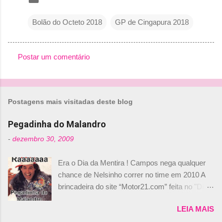
Bolão do Octeto 2018
GP de Cingapura 2018
Postar um comentário
C
o
m
Postagens mais visitadas deste blog
e
n
Pegadinha do Malandro
t
-
dezembro 30, 2009
á
Era o Dia da Mentira ! Campos nega qualquer
r
chance de Nelsinho correr no time em 2010 A
i
brincadeira do site “Motor21.com” feita no "Día
o
de los Santos Inocentes" – que equivale ao 1º
s
LEIA MAIS
de abril –, afirmando que Nelson Piquet havia