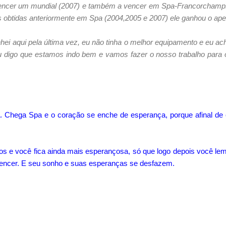
 a vencer um mundial (2007) e também a vencer em Spa-Francorcham
as obtidas anteriormente em Spa (2004,2005 e 2007) ele ganhou o apel
ei aqui pela última vez, eu não tinha o melhor equipamento e eu a
u digo que estamos indo bem e vamos fazer o nosso trabalho para
 Chega Spa e o coração se enche de esperança, porque afinal de co
os e você fica ainda mais esperançosa, só que logo depois você lem
o vencer. E seu sonho e suas esperanças se desfazem.