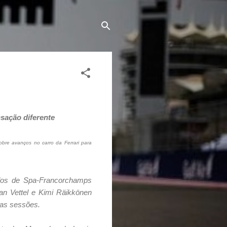
sação diferente
 sobre avanços no carro da Ferrari para
idos de Spa-Francorchamps
ian Vettel e Kimi Räikkönen
uas sessões.