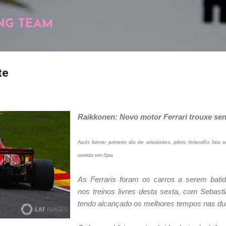
Pular para o conteúdo principal
NG TEAM
te
Raikkonen: Novo motor Ferrari trouxe sen
Após liderar primeiro dia de atividades, piloto finlandês fala
corrida em Spa
As Ferraris foram os carros a serem bat
nos treinos livres desta sexta, com Sebast
tendo alcançado os melhores tempos nas d