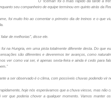
O ‘Iceman’ foi o mais rápido da tarde à fr
, enquanto seu companheiro de equipe terminou em quinto atrás da Re
ume, foi muito frio ao comentar o primeiro dia de treinos e o que
da.
alar de melhorias”, disse ele.
foi na Hungria, em uma pista totalmente diferente desta. Do que eu
 sensações são diferentes e deveremos ter avanços, como natural
os ver como vai ser, é apenas sexta-feira e ainda é cedo para fal
 bem."
tante a ser observado é o clima, com possíveis chuvas podendo vir 
rapidamente, hoje nós esperávamos que a chuva viesse, mas não ch
ai ver que poderia chover a qualquer momento. Vamos manter os 