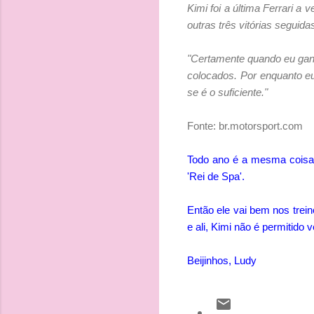
Kimi foi a última Ferrari
outras três vitórias seguid
"Certamente quando eu ganh
colocados. Por enquanto e
se é o suficiente."
Fonte: br.motorsport.com
Todo ano é a mesma coisa.
'Rei de Spa'.
Então ele vai bem nos trein
e ali, Kimi não é permitid
Beijinhos, Ludy