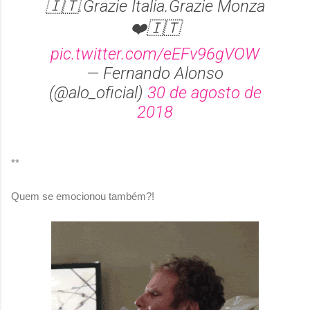
🇮🇹.Grazie Italia.Grazie Monza
❤️🇮🇹
pic.twitter.com/eEFv96gVOW
— Fernando Alonso
(@alo_oficial)
30 de agosto de
2018
**
Quem se emocionou também?!