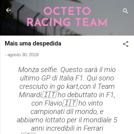
Pular para o conteúdo principal
OCTETO
RACING TEAM
Mais uma despedida
-
agosto 30, 2018
Monza selfie. Questo sarà il mio
ultimo GP di Italia F1. Qui sono
cresciuto in go kart,con il Team
Minardi🇮🇹 ho debuttato in F1,
con Flavio🇮🇹 ho vinto
campionati dil mondo, e
abbiamo lottato per il mondiale 5
anni incredibili in Ferrari