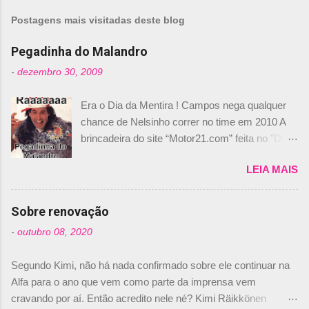
m
Postagens mais visitadas deste blog
e
n
Pegadinha do Malandro
t
-
dezembro 30, 2009
á
Era o Dia da Mentira ! Campos nega qualquer
r
chance de Nelsinho correr no time em 2010 A
i
brincadeira do site “Motor21.com” feita no "Día
o
de los Santos Inocentes" – que equivale ao 1º
s
LEIA MAIS
de abril –, afirmando que Nelson Piquet havia
comprado 15% das ações da Campos, dando,
com isso, um lugar no time a Nelsinho Piquet,
Sobre renovação
foi esclarecida de uma vez por todas por
-
outubro 08, 2020
Daniele Audetto, diretor da escuderia. O
dirigente foi taxativo ao declarar que o brasileiro
Segundo Kimi, não há nada confirmado sobre ele continuar na
não será o companheiro de Bruno Senna em
Alfa para o ano que vem como parte da imprensa vem
2010. "Na verdade, nós recebemos uma oferta
cravando por aí. Então acredito nele né? Kimi Räikkönen
de Piquet", admitiu Audetto. “Mas depois de ter