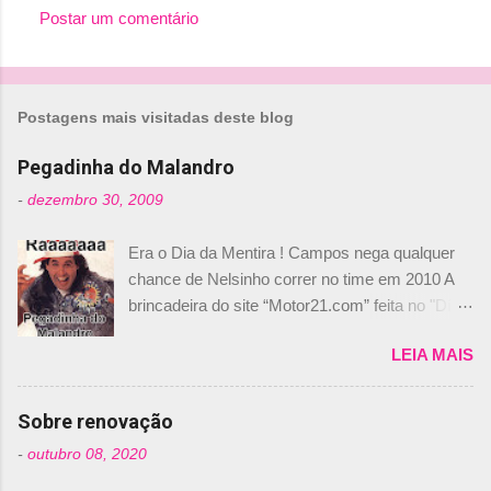
Postar um comentário
C
o
m
Postagens mais visitadas deste blog
e
n
Pegadinha do Malandro
t
-
dezembro 30, 2009
á
Era o Dia da Mentira ! Campos nega qualquer
r
chance de Nelsinho correr no time em 2010 A
i
brincadeira do site “Motor21.com” feita no "Día
o
de los Santos Inocentes" – que equivale ao 1º
s
LEIA MAIS
de abril –, afirmando que Nelson Piquet havia
comprado 15% das ações da Campos, dando,
com isso, um lugar no time a Nelsinho Piquet,
Sobre renovação
foi esclarecida de uma vez por todas por
-
outubro 08, 2020
Daniele Audetto, diretor da escuderia. O
dirigente foi taxativo ao declarar que o brasileiro