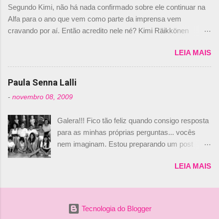
Segundo Kimi, não há nada confirmado sobre ele continuar na
não será o companheiro de Bruno Senna em
Alfa para o ano que vem como parte da imprensa vem
2010. "Na verdade, nós recebemos uma oferta
cravando por aí. Então acredito nele né? Kimi Räikkönen
de Piquet", admitiu Audetto. “Mas depois de ter
answers latest rumours: "If you believe the news then it’s the
assinado com Bruno Senna, não podemos ter
LEIA MAIS
truth but I’ve never had an option in my contract so that’s
dois brasileiros”, explicou, dizendo ainda que
should, pretty much, tell you that it’s not true." #Kimi7 #EifelGP
não tem nada contra o filho do tricampeão
#AlfaRomeoRacing pic.twitter.com/77EDVn39Ia — Kimi
Paula Senna Lalli
Nelson Piquet. “Ele é um bom piloto, rápido e
Räikkönen #7 (@FansOfKR) October 8, 2020 Abaixo, o
experiente.” Audetto disse ainda que a suposta
-
novembro 08, 2009
Romain falando sobre o fato do Iceman estar há tantos anos na
compra de parte da Campos feita por Piquet
F1. What is it like to have Kimi as a team mate? 🙌 Over to you,
não corresponde à realidade. “O suposto 15%
Galera!!! Fico tão feliz quando consigo resposta
@RGrosjean ! #EifelGP 🇩🇪 #F1
de investimento seria menor do que aquilo que
para as minhas próprias perguntas... vocês
pic.twitter.com/GSAu1LWnwW — Formula 1 (@F1) October 8,
outros pilotos podem trazer: italianos, r...
nem imaginam. Estou preparando um post
2020 Beijinhos, Ludy
sobre Adriane Galisteu, porque percebi que
LEIA MAIS
nunca falei sobre ela, aqui no Octeto. No meio
das minhas pesquisas... daqui a pouco eu
conto... Há muito atrás, eu publiquei esta foto
aqui: Na época, rendeu um burburinho, porque
Tecnologia do Blogger
legendei a foto, dizendo que a menina ao lado