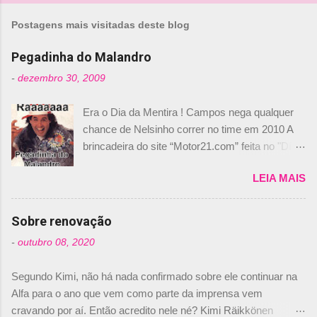
m
Postagens mais visitadas deste blog
e
n
Pegadinha do Malandro
t
-
dezembro 30, 2009
á
Era o Dia da Mentira ! Campos nega qualquer
r
chance de Nelsinho correr no time em 2010 A
i
brincadeira do site “Motor21.com” feita no "Día
o
de los Santos Inocentes" – que equivale ao 1º
s
LEIA MAIS
de abril –, afirmando que Nelson Piquet havia
comprado 15% das ações da Campos, dando,
com isso, um lugar no time a Nelsinho Piquet,
Sobre renovação
foi esclarecida de uma vez por todas por
-
outubro 08, 2020
Daniele Audetto, diretor da escuderia. O
dirigente foi taxativo ao declarar que o brasileiro
Segundo Kimi, não há nada confirmado sobre ele continuar na
não será o companheiro de Bruno Senna em
Alfa para o ano que vem como parte da imprensa vem
2010. "Na verdade, nós recebemos uma oferta
cravando por aí. Então acredito nele né? Kimi Räikkönen
de Piquet", admitiu Audetto. “Mas depois de ter