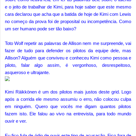
e o jeito de trabalhar de Kimi, para hoje saber que este mesmo
cara declarou que acha que a batida de hoje de Kimi com Lewis
no começo da prova foi de proposital ou incompetência.
Como
um ser humano pode ser tão baixo?
Toto Wolf repetir as palavras de Allison nem me surpreende, vai
fazer de tudo para defender os pilotos da equipe dele, mas
Allison? Alguém que conviveu e conheceu Kimi como pessoa e
piloto, falar algo assim, é vergonhoso, desrespeitoso,
asqueroso e ultrajante.
Kimi Räikkönen é um dos pilotos mais justos deste grid. Logo
após a corrida ele mesmo assumiu o erro, não colocou culpa
em ninguém. Quero que vocês me digam quantos pilotos
fazem isto. Ele falou ao vivo na entrevista, para todo mundo
ouvir e ver.
Eu fico fula de ódio de ouvir este tipo de acusação. Fico fora de