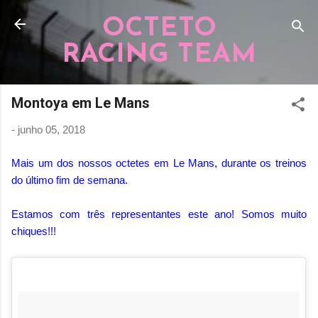
Pular para o conteúdo principal
OCTETO
RACING TEAM
Montoya em Le Mans
-
junho 05, 2018
Mais um dos nossos octetes em Le Mans, durante os treinos
do último fim de semana.
Estamos com três representantes este ano! Somos muito
chiques!!!