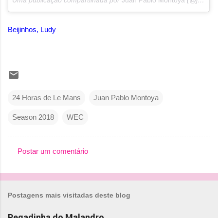
Beijinhos, Ludy
24 Horas de Le Mans
Juan Pablo Montoya
Season 2018
WEC
Postar um comentário
C
o
m
Postagens mais visitadas deste blog
e
n
Pegadinha do Malandro