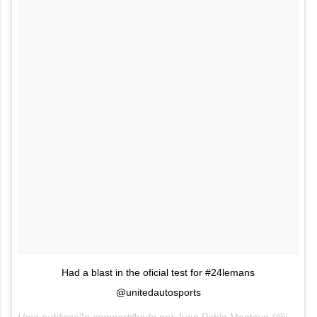
Had a blast in the oficial test for #24lemans
@unitedautosports
Uma publicação compartilhada por
Juan Pablo Montoya
(@jpmonty2) em