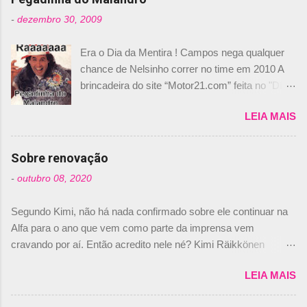
t
-
dezembro 30, 2009
á
Era o Dia da Mentira ! Campos nega qualquer
r
chance de Nelsinho correr no time em 2010 A
i
brincadeira do site “Motor21.com” feita no "Día
o
de los Santos Inocentes" – que equivale ao 1º
s
LEIA MAIS
de abril –, afirmando que Nelson Piquet havia
comprado 15% das ações da Campos, dando,
com isso, um lugar no time a Nelsinho Piquet,
Sobre renovação
foi esclarecida de uma vez por todas por
-
outubro 08, 2020
Daniele Audetto, diretor da escuderia. O
dirigente foi taxativo ao declarar que o brasileiro
Segundo Kimi, não há nada confirmado sobre ele continuar na
não será o companheiro de Bruno Senna em
Alfa para o ano que vem como parte da imprensa vem
2010. "Na verdade, nós recebemos uma oferta
cravando por aí. Então acredito nele né? Kimi Räikkönen
de Piquet", admitiu Audetto. “Mas depois de ter
answers latest rumours: "If you believe the news then it’s the
assinado com Bruno Senna, não podemos ter
LEIA MAIS
truth but I’ve never had an option in my contract so that’s
dois brasileiros”, explicou, dizendo ainda que
should, pretty much, tell you that it’s not true." #Kimi7 #EifelGP
não tem nada contra o filho do tricampeão