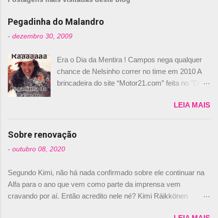
e
n
Pegadinha do Malandro
t
-
dezembro 30, 2009
á
Era o Dia da Mentira ! Campos nega qualquer
r
chance de Nelsinho correr no time em 2010 A
i
brincadeira do site “Motor21.com” feita no "Día
o
de los Santos Inocentes" – que equivale ao 1º
s
LEIA MAIS
de abril –, afirmando que Nelson Piquet havia
comprado 15% das ações da Campos, dando,
com isso, um lugar no time a Nelsinho Piquet,
Sobre renovação
foi esclarecida de uma vez por todas por
-
outubro 08, 2020
Daniele Audetto, diretor da escuderia. O
dirigente foi taxativo ao declarar que o brasileiro
Segundo Kimi, não há nada confirmado sobre ele continuar na
não será o companheiro de Bruno Senna em
Alfa para o ano que vem como parte da imprensa vem
2010. "Na verdade, nós recebemos uma oferta
cravando por aí. Então acredito nele né? Kimi Räikkönen
de Piquet", admitiu Audetto. “Mas depois de ter
answers latest rumours: "If you believe the news then it’s the
assinado com Bruno Senna, não podemos ter
LEIA MAIS