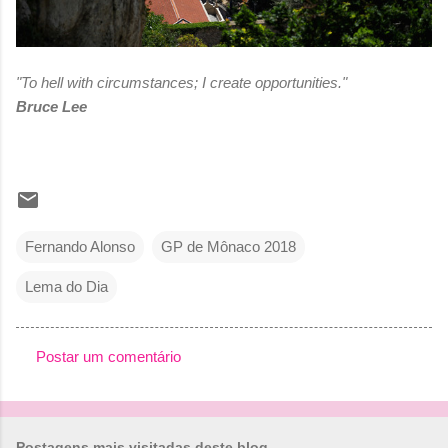
"To hell with circumstances; I create opportunities."
Bruce Lee
Fernando Alonso
GP de Mônaco 2018
Lema do Dia
Postar um comentário
C
o
m
Postagens mais visitadas deste blog