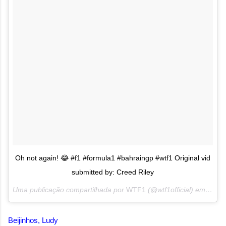
Oh not again! 😂 #f1 #formula1 #bahraingp #wtf1 Original vid
submitted by: Creed Riley
Uma publicação compartilhada por
WTF1
(@wtf1official) em
3 de 
Beijinhos, Ludy