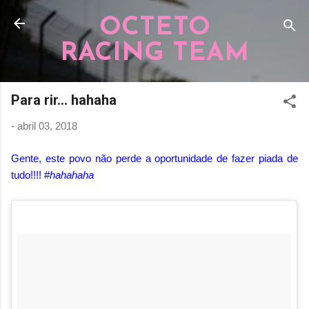
Pular para o conteúdo principal
OCTETO
RACING TEAM
Para rir... hahaha
-
abril 03, 2018
Gente, este povo não perde a oportunidade de fazer piada de
tudo!!!! #
hahahaha