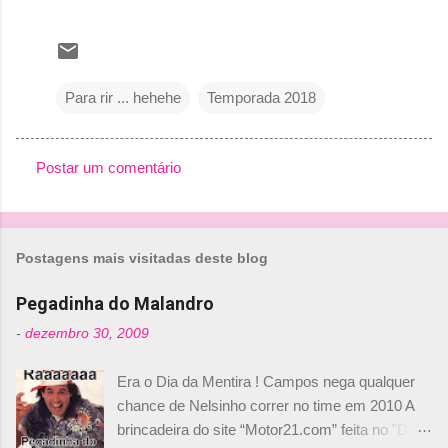
Para rir ... hehehe
Temporada 2018
Postar um comentário
C
o
m
Postagens mais visitadas deste blog
e
n
Pegadinha do Malandro
t
-
dezembro 30, 2009
á
Era o Dia da Mentira ! Campos nega qualquer
r
chance de Nelsinho correr no time em 2010 A
i
brincadeira do site “Motor21.com” feita no "Día
o