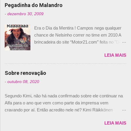
n
Pegadinha do Malandro
t
-
dezembro 30, 2009
á
Era o Dia da Mentira ! Campos nega qualquer
r
chance de Nelsinho correr no time em 2010 A
i
brincadeira do site “Motor21.com” feita no "Día
o
de los Santos Inocentes" – que equivale ao 1º
s
LEIA MAIS
de abril –, afirmando que Nelson Piquet havia
comprado 15% das ações da Campos, dando,
com isso, um lugar no time a Nelsinho Piquet,
Sobre renovação
foi esclarecida de uma vez por todas por
-
outubro 08, 2020
Daniele Audetto, diretor da escuderia. O
dirigente foi taxativo ao declarar que o brasileiro
Segundo Kimi, não há nada confirmado sobre ele continuar na
não será o companheiro de Bruno Senna em
Alfa para o ano que vem como parte da imprensa vem
2010. "Na verdade, nós recebemos uma oferta
cravando por aí. Então acredito nele né? Kimi Räikkönen
de Piquet", admitiu Audetto. “Mas depois de ter
answers latest rumours: "If you believe the news then it’s the
assinado com Bruno Senna, não podemos ter
LEIA MAIS
truth but I’ve never had an option in my contract so that’s
dois brasileiros”, explicou, dizendo ainda que
should, pretty much, tell you that it’s not true." #Kimi7 #EifelGP