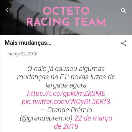
Pular para o conteúdo principal
OCTETO
RACING TEAM
Mais mudanças...
-
março 22, 2018
O halo já causou algumas
mudanças na F1: novas luzes de
largada agora
https://t.co/gpk0mZkSME
pic.twitter.com/WOyRL56Kf3
— Grande Prêmio
(@grandepremio)
22 de março
de 2018