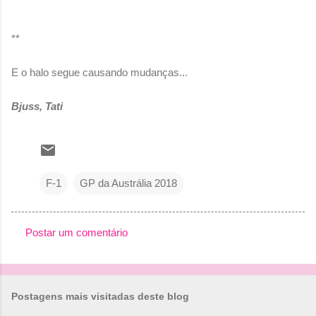
**
E o halo segue causando mudanças...
Bjuss, Tati
F-1
GP da Austrália 2018
Postar um comentário
C
o
m
Postagens mais visitadas deste blog
e