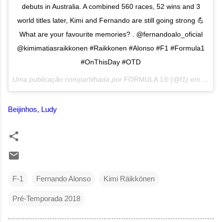
debuts in Australia. A combined 560 races, 52 wins and 3
world titles later, Kimi and Fernando are still going strong 💪
What are your favourite memories? . @fernandoalo_oficial
@kimimatiasraikkonen #Raikkonen #Alonso #F1 #Formula1
#OnThisDay #OTD
Uma publicação compartilhada por
FORMULA 1®
(@f1) em
4 de 
Beijinhos, Ludy
F-1
Fernando Alonso
Kimi Räikkönen
Pré-Temporada 2018