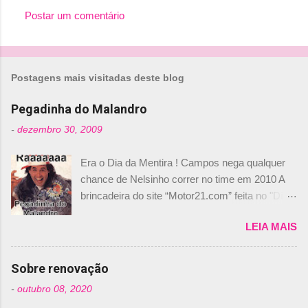
Postar um comentário
C
o
m
Postagens mais visitadas deste blog
e
n
Pegadinha do Malandro
t
-
dezembro 30, 2009
á
Era o Dia da Mentira ! Campos nega qualquer
r
chance de Nelsinho correr no time em 2010 A
i
brincadeira do site “Motor21.com” feita no "Día
o
de los Santos Inocentes" – que equivale ao 1º
s
LEIA MAIS
de abril –, afirmando que Nelson Piquet havia
comprado 15% das ações da Campos, dando,
com isso, um lugar no time a Nelsinho Piquet,
Sobre renovação
foi esclarecida de uma vez por todas por
-
outubro 08, 2020
Daniele Audetto, diretor da escuderia. O