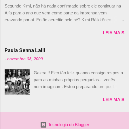
dirigente foi taxativo ao declarar que o brasileiro
Segundo Kimi, não há nada confirmado sobre ele continuar na
não será o companheiro de Bruno Senna em
Alfa para o ano que vem como parte da imprensa vem
2010. "Na verdade, nós recebemos uma oferta
cravando por aí. Então acredito nele né? Kimi Räikkönen
de Piquet", admitiu Audetto. “Mas depois de ter
answers latest rumours: "If you believe the news then it’s the
assinado com Bruno Senna, não podemos ter
LEIA MAIS
truth but I’ve never had an option in my contract so that’s
dois brasileiros”, explicou, dizendo ainda que
should, pretty much, tell you that it’s not true." #Kimi7 #EifelGP
não tem nada contra o filho do tricampeão
#AlfaRomeoRacing pic.twitter.com/77EDVn39Ia — Kimi
Paula Senna Lalli
Nelson Piquet. “Ele é um bom piloto, rápido e
Räikkönen #7 (@FansOfKR) October 8, 2020 Abaixo, o
experiente.” Audetto disse ainda que a suposta
-
novembro 08, 2009
Romain falando sobre o fato do Iceman estar há tantos anos na
compra de parte da Campos feita por Piquet
F1. What is it like to have Kimi as a team mate? 🙌 Over to you,
não corresponde à realidade. “O suposto 15%
Galera!!! Fico tão feliz quando consigo resposta
@RGrosjean ! #EifelGP 🇩🇪 #F1
de investimento seria menor do que aquilo que
para as minhas próprias perguntas... vocês
pic.twitter.com/GSAu1LWnwW — Formula 1 (@F1) October 8,
outros pilotos podem trazer: italianos, r...
nem imaginam. Estou preparando um post
2020 Beijinhos, Ludy
sobre Adriane Galisteu, porque percebi que
LEIA MAIS
nunca falei sobre ela, aqui no Octeto. No meio
das minhas pesquisas... daqui a pouco eu
conto... Há muito atrás, eu publiquei esta foto
aqui: Na época, rendeu um burburinho, porque
Tecnologia do Blogger
legendei a foto, dizendo que a menina ao lado