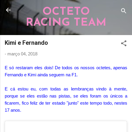
Pular para o conteúdo principal
OCTETO
RACING TEAM
Kimi e Fernando
-
março 04, 2018
E só restaram eles dois! De todos os nossos octetes, apenas
Fernando e Kimi ainda seguem na F1.
E cá estou eu, com todas as lembranças vindo à mente,
porque se eles estão nas pistas, se eles foram os únicos a
ficarem, fico feliz de ter estado "junto" este tempo todo, nestes
17 anos.