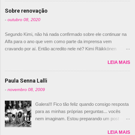
comprado 15% das ações da Campos, dando,
com isso, um lugar no time a Nelsinho Piquet,
Sobre renovação
foi esclarecida de uma vez por todas por
-
outubro 08, 2020
Daniele Audetto, diretor da escuderia. O
dirigente foi taxativo ao declarar que o brasileiro
Segundo Kimi, não há nada confirmado sobre ele continuar na
não será o companheiro de Bruno Senna em
Alfa para o ano que vem como parte da imprensa vem
2010. "Na verdade, nós recebemos uma oferta
cravando por aí. Então acredito nele né? Kimi Räikkönen
de Piquet", admitiu Audetto. “Mas depois de ter
answers latest rumours: "If you believe the news then it’s the
assinado com Bruno Senna, não podemos ter
LEIA MAIS
truth but I’ve never had an option in my contract so that’s
dois brasileiros”, explicou, dizendo ainda que
should, pretty much, tell you that it’s not true." #Kimi7 #EifelGP
não tem nada contra o filho do tricampeão
#AlfaRomeoRacing pic.twitter.com/77EDVn39Ia — Kimi
Paula Senna Lalli
Nelson Piquet. “Ele é um bom piloto, rápido e
Räikkönen #7 (@FansOfKR) October 8, 2020 Abaixo, o
experiente.” Audetto disse ainda que a suposta
-
novembro 08, 2009
Romain falando sobre o fato do Iceman estar há tantos anos na
compra de parte da Campos feita por Piquet
F1. What is it like to have Kimi as a team mate? 🙌 Over to you,
não corresponde à realidade. “O suposto 15%
Galera!!! Fico tão feliz quando consigo resposta
@RGrosjean ! #EifelGP 🇩🇪 #F1
de investimento seria menor do que aquilo que
para as minhas próprias perguntas... vocês
pic.twitter.com/GSAu1LWnwW — Formula 1 (@F1) October 8,
outros pilotos podem trazer: italianos, r...
nem imaginam. Estou preparando um post
2020 Beijinhos, Ludy
sobre Adriane Galisteu, porque percebi que
LEIA MAIS
nunca falei sobre ela, aqui no Octeto. No meio