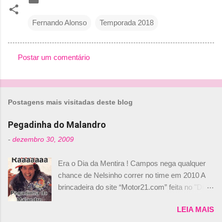
Fernando Alonso
Temporada 2018
Postar um comentário
C
o
m
Postagens mais visitadas deste blog
e
n
Pegadinha do Malandro
t
-
dezembro 30, 2009
á
Era o Dia da Mentira ! Campos nega qualquer
r
chance de Nelsinho correr no time em 2010 A
i
brincadeira do site “Motor21.com” feita no "Día
o
de los Santos Inocentes" – que equivale ao 1º
s
LEIA MAIS
de abril –, afirmando que Nelson Piquet havia