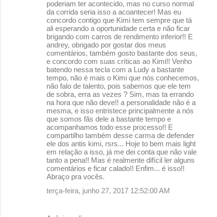
poderiam ter acontecido, mas no curso normal
da corrida seria isso a acoantecer! Mas eu
concordo contigo que Kimi tem sempre que tá
ali esperando a oportunidade certa e não ficar
brigando com carros de rendimento inferior!! E
andrey, obrigado por gostar dos meus
comentários, também gosto bastante dos seus,
e concordo com suas críticas ao Kimi!! Venho
batendo nessa tecla com a Ludy a bastante
tempo, não é mais o Kimi que nós conhecemos,
não falo de talento, pois sabemos que ele tem
de sobra, erra as vezes ? Sim, mas ta errando
na hora que não deve!! a personalidade não é a
mesma, e isso entristece principalmente a nós
que somos fãs dele a bastante tempo e
acompanhamos todo esse processo!! E
compartilho também desse carma de defender
ele dos antis kimi, rsrs... Hoje to bem mais light
em relação a isso, já me dei conta que não vale
tanto a pena!! Mas é realmente difícil ler alguns
comentários e ficar calado!! Enfim... é isso!!
Abraço pra vocês.
terça-feira, junho 27, 2017 12:52:00 AM