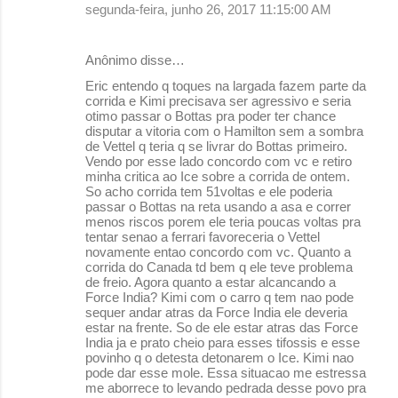
segunda-feira, junho 26, 2017 11:15:00 AM
Anônimo disse…
Eric entendo q toques na largada fazem parte da
corrida e Kimi precisava ser agressivo e seria
otimo passar o Bottas pra poder ter chance
disputar a vitoria com o Hamilton sem a sombra
de Vettel q teria q se livrar do Bottas primeiro.
Vendo por esse lado concordo com vc e retiro
minha critica ao Ice sobre a corrida de ontem.
So acho corrida tem 51voltas e ele poderia
passar o Bottas na reta usando a asa e correr
menos riscos porem ele teria poucas voltas pra
tentar senao a ferrari favoreceria o Vettel
novamente entao concordo com vc. Quanto a
corrida do Canada td bem q ele teve problema
de freio. Agora quanto a estar alcancando a
Force India? Kimi com o carro q tem nao pode
sequer andar atras da Force India ele deveria
estar na frente. So de ele estar atras das Force
India ja e prato cheio para esses tifossis e esse
povinho q o detesta detonarem o Ice. Kimi nao
pode dar esse mole. Essa situacao me estressa
me aborrece to levando pedrada desse povo pra