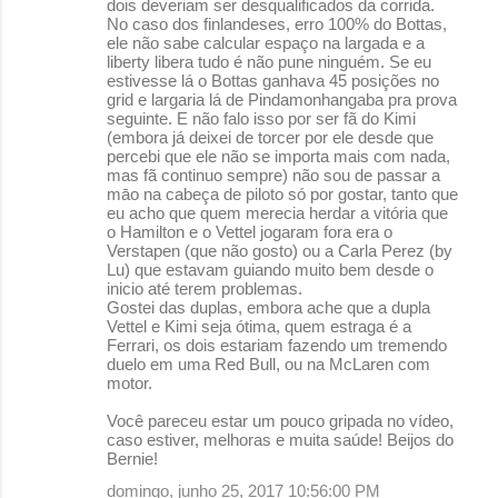
á
dois deveriam ser desqualificados da corrida.
No caso dos finlandeses, erro 100% do Bottas,
r
ele não sabe calcular espaço na largada e a
liberty libera tudo é não pune ninguém. Se eu
i
estivesse lá o Bottas ganhava 45 posições no
o
grid e largaria lá de Pindamonhangaba pra prova
seguinte. E não falo isso por ser fã do Kimi
s
(embora já deixei de torcer por ele desde que
percebi que ele não se importa mais com nada,
mas fã continuo sempre) não sou de passar a
māo na cabeça de piloto só por gostar, tanto que
eu acho que quem merecia herdar a vitória que
o Hamilton e o Vettel jogaram fora era o
Verstapen (que não gosto) ou a Carla Perez (by
Lu) que estavam guiando muito bem desde o
inicio até terem problemas.
Gostei das duplas, embora ache que a dupla
Vettel e Kimi seja ótima, quem estraga é a
Ferrari, os dois estariam fazendo um tremendo
duelo em uma Red Bull, ou na McLaren com
motor.
Você pareceu estar um pouco gripada no vídeo,
caso estiver, melhoras e muita saúde! Beijos do
Bernie!
domingo, junho 25, 2017 10:56:00 PM