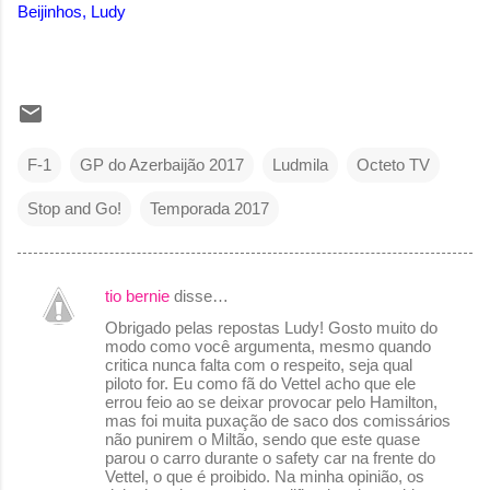
Beijinhos, Ludy
F-1
GP do Azerbaijão 2017
Ludmila
Octeto TV
Stop and Go!
Temporada 2017
tio bernie
disse…
C
Obrigado pelas repostas Ludy! Gosto muito do
o
modo como você argumenta, mesmo quando
critica nunca falta com o respeito, seja qual
m
piloto for. Eu como fã do Vettel acho que ele
e
errou feio ao se deixar provocar pelo Hamilton,
mas foi muita puxação de saco dos comissários
n
não punirem o Miltão, sendo que este quase
parou o carro durante o safety car na frente do
t
Vettel, o que é proibido. Na minha opinião, os