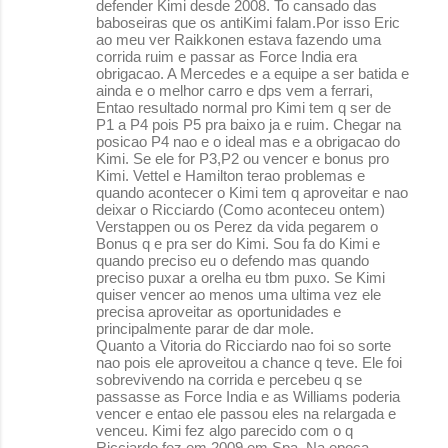
defender Kimi desde 2008. To cansado das
baboseiras que os antiKimi falam.Por isso Eric
ao meu ver Raikkonen estava fazendo uma
corrida ruim e passar as Force India era
obrigacao. A Mercedes e a equipe a ser batida e
ainda e o melhor carro e dps vem a ferrari,
Entao resultado normal pro Kimi tem q ser de
P1 a P4 pois P5 pra baixo ja e ruim. Chegar na
posicao P4 nao e o ideal mas e a obrigacao do
Kimi. Se ele for P3,P2 ou vencer e bonus pro
Kimi. Vettel e Hamilton terao problemas e
quando acontecer o Kimi tem q aproveitar e nao
deixar o Ricciardo (Como aconteceu ontem)
Verstappen ou os Perez da vida pegarem o
Bonus q e pra ser do Kimi. Sou fa do Kimi e
quando preciso eu o defendo mas quando
preciso puxar a orelha eu tbm puxo. Se Kimi
quiser vencer ao menos uma ultima vez ele
precisa aproveitar as oportunidades e
principalmente parar de dar mole.
Quanto a Vitoria do Ricciardo nao foi so sorte
nao pois ele aproveitou a chance q teve. Ele foi
sobrevivendo na corrida e percebeu q se
passasse as Force India e as Williams poderia
vencer e entao ele passou eles na relargada e
venceu. Kimi fez algo parecido com o q
Ricciardo fez em 2009 em Spa. Na epoca