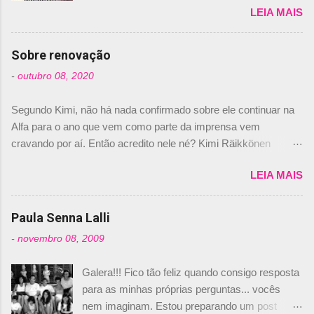
LEIA MAIS
de abril –, afirmando que Nelson Piquet havia
comprado 15% das ações da Campos, dando,
com isso, um lugar no time a Nelsinho Piquet,
Sobre renovação
foi esclarecida de uma vez por todas por
-
outubro 08, 2020
Daniele Audetto, diretor da escuderia. O
dirigente foi taxativo ao declarar que o brasileiro
Segundo Kimi, não há nada confirmado sobre ele continuar na
não será o companheiro de Bruno Senna em
Alfa para o ano que vem como parte da imprensa vem
2010. "Na verdade, nós recebemos uma oferta
cravando por aí. Então acredito nele né? Kimi Räikkönen
de Piquet", admitiu Audetto. “Mas depois de ter
answers latest rumours: "If you believe the news then it’s the
assinado com Bruno Senna, não podemos ter
LEIA MAIS
truth but I’ve never had an option in my contract so that’s
dois brasileiros”, explicou, dizendo ainda que
should, pretty much, tell you that it’s not true." #Kimi7 #EifelGP
não tem nada contra o filho do tricampeão
#AlfaRomeoRacing pic.twitter.com/77EDVn39Ia — Kimi
Paula Senna Lalli
Nelson Piquet. “Ele é um bom piloto, rápido e
Räikkönen #7 (@FansOfKR) October 8, 2020 Abaixo, o
experiente.” Audetto disse ainda que a suposta
-
novembro 08, 2009
Romain falando sobre o fato do Iceman estar há tantos anos na
compra de parte da Campos feita por Piquet
F1. What is it like to have Kimi as a team mate? 🙌 Over to you,
não corresponde à realidade. “O suposto 15%
Galera!!! Fico tão feliz quando consigo resposta
@RGrosjean ! #EifelGP 🇩🇪 #F1
de investimento seria menor do que aquilo que
para as minhas próprias perguntas... vocês
pic.twitter.com/GSAu1LWnwW — Formula 1 (@F1) October 8,
outros pilotos podem trazer: italianos, r...
nem imaginam. Estou preparando um post
2020 Beijinhos, Ludy