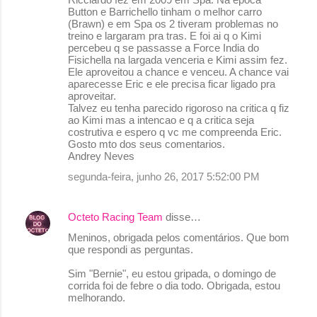
Button e Barrichello tinham o melhor carro
(Brawn) e em Spa os 2 tiveram problemas no
treino e largaram pra tras. E foi ai q o Kimi
percebeu q se passasse a Force India do
Fisichella na largada venceria e Kimi assim fez.
Ele aproveitou a chance e venceu. A chance vai
aparecesse Eric e ele precisa ficar ligado pra
aproveitar.
Talvez eu tenha parecido rigoroso na critica q fiz
ao Kimi mas a intencao e q a critica seja
costrutiva e espero q vc me compreenda Eric.
Gosto mto dos seus comentarios.
Andrey Neves
segunda-feira, junho 26, 2017 5:52:00 PM
Octeto Racing Team
disse…
Meninos, obrigada pelos comentários. Que bom
que respondi as perguntas.
Sim "Bernie", eu estou gripada, o domingo de
corrida foi de febre o dia todo. Obrigada, estou
melhorando.