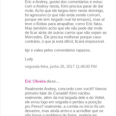
Eric e Andrey, gostei dos comentários e estou
com o Andrey nesta, Kimi precisa parar de dar
mole. Acho que ele largou bem neste domingo,
foi agressivo (o que não anda sendo comum,
porque ele tem largado mal há tempos), mas aí
teve o Bottas para atrapalhar, como Eric falou.
Mas também acho que ele não pode dar mole
de ficar atrás de outros carros que não sejam as
Mercedes. Ele precisa melhorar porque caso
contrário, o que já está difícil, ficará impossível.
bjs e valeu pelos comentários rapazes.
Ludy
segunda-feira, junho 26, 2017 11:46:00 PM
Eric Oliveira
disse…
Realmente Andrey, concordo com você!! Vamos
primeiro falar do Canadá!! Kimi vacilou
realmente, além da má largada dele e do Vettel,
ele errou logo em seguida e perdeu a posição
pro Perez!! realmente, a corrida no início foi um
desastre, mas ainda arrisco a acreditar que se
não fosse o problema de freios, poderia ter