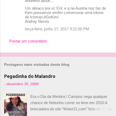
Anônimo disse…
Um abraco pra vc Eric e q na Austria nos fas de
Kimi possamos emfim comemorar uma vitoria
do Iceman.#GoKimi
Andrey Neves
terça-feira, junho 27, 2017 9:21:00 PM
Postar um comentário
Postagens mais visitadas deste blog
Pegadinha do Malandro
-
dezembro 30, 2009
Era o Dia da Mentira ! Campos nega qualquer
chance de Nelsinho correr no time em 2010 A
brincadeira do site “Motor21.com” feita no "Día
de los Santos Inocentes" – que equivale ao 1º