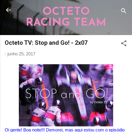
Pular para o conteúdo principal
OCTETO
RACING TEAM
Octeto TV: Stop and Go! - 2x07
-
junho 25, 2017
Oi gente! Boa noite!!! Demorei, mas aqui estou com o episódio