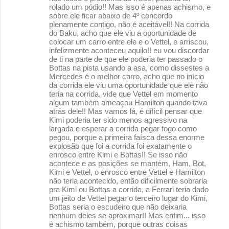
rolado um pódio!! Mas isso é apenas achismo, e
sobre ele ficar abaixo de 4º concordo
plenamente contigo, não é aceitável!! Na corrida
do Baku, acho que ele viu a oportunidade de
colocar um carro entre ele e o Vettel, e arriscou,
infelizmente aconteceu aquilo!! eu vou discordar
de ti na parte de que ele poderia ter passado o
Bottas na pista usando a asa, como dissestes a
Mercedes é o melhor carro, acho que no início
da corrida ele viu uma oportunidade que ele não
teria na corrida, vide que Vettel em momento
algum também ameaçou Hamilton quando tava
atrás dele!! Mas vamos lá, é difícil pensar que
Kimi poderia ter sido menos agressivo na
largada e esperar a corrida pegar fogo como
pegou, porque a primeira faísca dessa enorme
explosão que foi a corrida foi exatamente o
enrosco entre Kimi e Bottas!! Se isso não
acontece e as posições se mantém, Ham, Bot,
Kimi e Vettel, o enrosco entre Vettel e Hamilton
não teria acontecido, então dificilmente sobraria
pra Kimi ou Bottas a corrida, a Ferrari teria dado
um jeito de Vettel pegar o terceiro lugar do Kimi,
Bottas seria o escudeiro que não deixaria
nenhum deles se aproximar!! Mas enfim... isso
é achismo também, porque outras coisas