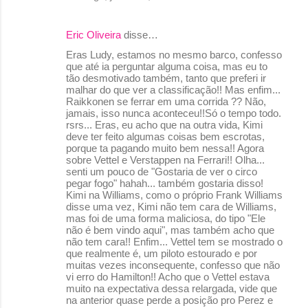
Eric Oliveira
disse…
Eras Ludy, estamos no mesmo barco, confesso
que até ia perguntar alguma coisa, mas eu to
tão desmotivado também, tanto que preferi ir
malhar do que ver a classificação!! Mas enfim...
Raikkonen se ferrar em uma corrida ?? Não,
jamais, isso nunca aconteceu!!Só o tempo todo.
rsrs... Eras, eu acho que na outra vida, Kimi
deve ter feito algumas coisas bem escrotas,
porque ta pagando muito bem nessa!! Agora
sobre Vettel e Verstappen na Ferrari!! Olha...
senti um pouco de "Gostaria de ver o circo
pegar fogo" hahah... também gostaria disso!
Kimi na Williams, como o próprio Frank Williams
disse uma vez, Kimi não tem cara de Williams,
mas foi de uma forma maliciosa, do tipo "Ele
não é bem vindo aqui", mas também acho que
não tem cara!! Enfim... Vettel tem se mostrado o
que realmente é, um piloto estourado e por
muitas vezes inconsequente, confesso que não
vi erro do Hamilton!! Acho que o Vettel estava
muito na expectativa dessa relargada, vide que
na anterior quase perde a posição pro Perez e