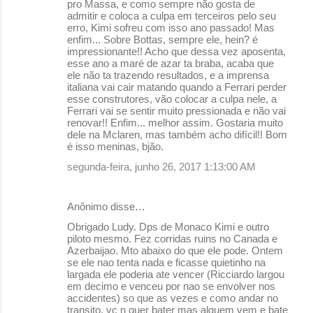
pro Massa, e como sempre não gosta de
admitir e coloca a culpa em terceiros pelo seu
erro, Kimi sofreu com isso ano passado! Mas
enfim... Sobre Bottas, sempre ele, hein? é
impressionante!! Acho que dessa vez aposenta,
esse ano a maré de azar ta braba, acaba que
ele não ta trazendo resultados, e a imprensa
italiana vai cair matando quando a Ferrari perder
esse construtores, vão colocar a culpa nele, a
Ferrari vai se sentir muito pressionada e não vai
renovar!! Enfim... melhor assim. Gostaria muito
dele na Mclaren, mas também acho difícil!! Bom
é isso meninas, bjão.
segunda-feira, junho 26, 2017 1:13:00 AM
Anônimo disse…
Obrigado Ludy. Dps de Monaco Kimi e outro
piloto mesmo. Fez corridas ruins no Canada e
Azerbaijao. Mto abaixo do que ele pode. Ontem
se ele nao tenta nada e ficasse quietinho na
largada ele poderia ate vencer (Ricciardo largou
em decimo e venceu por nao se envolver nos
accidentes) so que as vezes e como andar no
transito, vc n quer bater mas alguem vem e bate