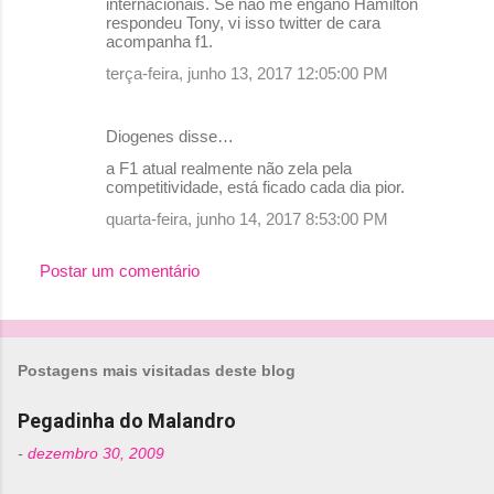
e
internacionais. Se não me engano Hamilton
respondeu Tony, vi isso twitter de cara
n
acompanha f1.
t
terça-feira, junho 13, 2017 12:05:00 PM
á
r
Diogenes disse…
i
a F1 atual realmente não zela pela
o
competitividade, está ficado cada dia pior.
s
quarta-feira, junho 14, 2017 8:53:00 PM
Postar um comentário
Postagens mais visitadas deste blog
Pegadinha do Malandro
-
dezembro 30, 2009