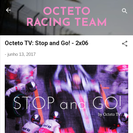
Pular para o conteúdo principal
OCTETO
RACING TEAM
Octeto TV: Stop and Go! - 2x06
-
junho 13, 2017