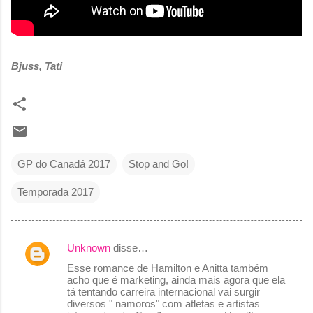
Bjuss, Tati
GP do Canadá 2017
Stop and Go!
Temporada 2017
Unknown
disse…
C
Esse romance de Hamilton e Anitta também
o
acho que é marketing, ainda mais agora que ela
tá tentando carreira internacional vai surgir
m
diversos " namoros" com atletas e artistas