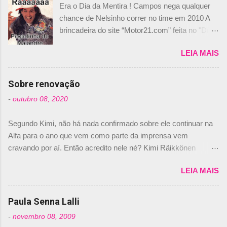
Era o Dia da Mentira ! Campos nega qualquer
chance de Nelsinho correr no time em 2010 A
brincadeira do site “Motor21.com” feita no "Día
de los Santos Inocentes" – que equivale ao 1º
LEIA MAIS
de abril –, afirmando que Nelson Piquet havia
comprado 15% das ações da Campos, dando,
com isso, um lugar no time a Nelsinho Piquet,
Sobre renovação
foi esclarecida de uma vez por todas por
-
outubro 08, 2020
Daniele Audetto, diretor da escuderia. O
dirigente foi taxativo ao declarar que o brasileiro
Segundo Kimi, não há nada confirmado sobre ele continuar na
não será o companheiro de Bruno Senna em
Alfa para o ano que vem como parte da imprensa vem
2010. "Na verdade, nós recebemos uma oferta
cravando por aí. Então acredito nele né? Kimi Räikkönen
de Piquet", admitiu Audetto. “Mas depois de ter
answers latest rumours: "If you believe the news then it’s the
assinado com Bruno Senna, não podemos ter
LEIA MAIS
truth but I’ve never had an option in my contract so that’s
dois brasileiros”, explicou, dizendo ainda que
should, pretty much, tell you that it’s not true." #Kimi7 #EifelGP
não tem nada contra o filho do tricampeão
#AlfaRomeoRacing pic.twitter.com/77EDVn39Ia — Kimi
Paula Senna Lalli
Nelson Piquet. “Ele é um bom piloto, rápido e
Räikkönen #7 (@FansOfKR) October 8, 2020 Abaixo, o
experiente.” Audetto disse ainda que a suposta
-
novembro 08, 2009
Romain falando sobre o fato do Iceman estar há tantos anos na
compra de parte da Campos feita por Piquet