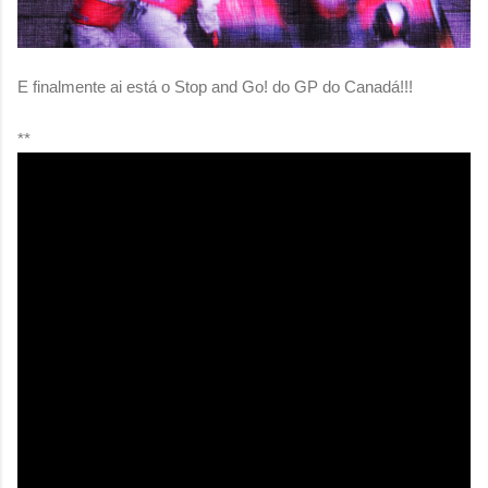
E finalmente ai está o Stop and Go! do GP do Canadá!!!
**