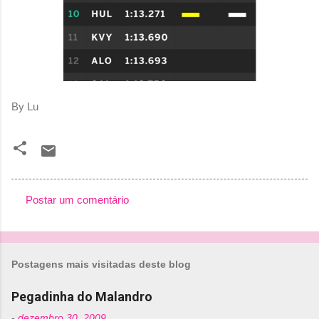
By Lu
Postar um comentário
C
o
m
Postagens mais visitadas deste blog
e
n
Pegadinha do Malandro
t
-
dezembro 30, 2009