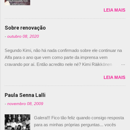
de los Santos Inocentes" – que equivale ao 1º
LEIA MAIS
de abril –, afirmando que Nelson Piquet havia
comprado 15% das ações da Campos, dando,
com isso, um lugar no time a Nelsinho Piquet,
Sobre renovação
foi esclarecida de uma vez por todas por
-
outubro 08, 2020
Daniele Audetto, diretor da escuderia. O
dirigente foi taxativo ao declarar que o brasileiro
Segundo Kimi, não há nada confirmado sobre ele continuar na
não será o companheiro de Bruno Senna em
Alfa para o ano que vem como parte da imprensa vem
2010. "Na verdade, nós recebemos uma oferta
cravando por aí. Então acredito nele né? Kimi Räikkönen
de Piquet", admitiu Audetto. “Mas depois de ter
answers latest rumours: "If you believe the news then it’s the
assinado com Bruno Senna, não podemos ter
LEIA MAIS
truth but I’ve never had an option in my contract so that’s
dois brasileiros”, explicou, dizendo ainda que
should, pretty much, tell you that it’s not true." #Kimi7 #EifelGP
não tem nada contra o filho do tricampeão
#AlfaRomeoRacing pic.twitter.com/77EDVn39Ia — Kimi
Paula Senna Lalli
Nelson Piquet. “Ele é um bom piloto, rápido e
Räikkönen #7 (@FansOfKR) October 8, 2020 Abaixo, o
experiente.” Audetto disse ainda que a suposta
-
novembro 08, 2009
Romain falando sobre o fato do Iceman estar há tantos anos na
compra de parte da Campos feita por Piquet
F1. What is it like to have Kimi as a team mate? 🙌 Over to you,
não corresponde à realidade. “O suposto 15%
Galera!!! Fico tão feliz quando consigo resposta
@RGrosjean ! #EifelGP 🇩🇪 #F1
de investimento seria menor do que aquilo que
para as minhas próprias perguntas... vocês
pic.twitter.com/GSAu1LWnwW — Formula 1 (@F1) October 8,
outros pilotos podem trazer: italianos, r...