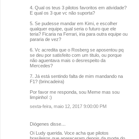
s
4. Qual os teus 3 pilotos favoritos em atividade?
E qual os 3 que vc não suporta?
5. Se pudesse mandar em Kimi, e escolher
qualquer equipe, qual seria o futuro que ele
teria? Ficaria na Ferrari, iria para outra equipe ou
pararia de vez?
6. Vc acredita que o Rosberg se aposentou pq
se deu por satisfeito com um titulo, ou porque
não aguentava mais o desrespeito da
Mercedes?
7. Já está sentindo falta de mim mandando na
F1? (brincadeira)
Por favor me responda, sou Meme mas sou
limpinho! :)
sexta-feira, maio 12, 2017 9:00:00 PM
Diógenes disse…
Oi Ludy querida. Voce acha que pilotos
brasileiros que apareçeram depois da morte do