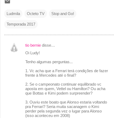
Ludmila
Octeto TV
Stop and Go!
Temporada 2017
tio bernie
disse…
C
Oi Ludy!
o
Tenho algumas perguntas...
m
e
1. Vc acha que a Ferrari terá condições de fazer
frente à Mercedes até o final?
n
2. Se o campeonato continuar equilibrado vc
t
aposta em quem, Vettel ou Hamilton? Ou acha
á
que Bottas e Kimi podem surpreender?
r
3. Ouviu este boato que Alonso estaria voltando
pra Ferrari? Seria muita sacanagem o Kimi
i
perder pela segunda vez o lugar para Alonso
o
(isso aconteceu em 2008)