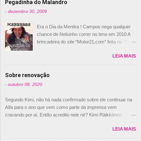
n
Pegadinha do Malandro
t
-
dezembro 30, 2009
á
Era o Dia da Mentira ! Campos nega qualquer
r
chance de Nelsinho correr no time em 2010 A
i
brincadeira do site “Motor21.com” feita no "Día
o
de los Santos Inocentes" – que equivale ao 1º
s
LEIA MAIS
de abril –, afirmando que Nelson Piquet havia
comprado 15% das ações da Campos, dando,
com isso, um lugar no time a Nelsinho Piquet,
Sobre renovação
foi esclarecida de uma vez por todas por
-
outubro 08, 2020
Daniele Audetto, diretor da escuderia. O
dirigente foi taxativo ao declarar que o brasileiro
Segundo Kimi, não há nada confirmado sobre ele continuar na
não será o companheiro de Bruno Senna em
Alfa para o ano que vem como parte da imprensa vem
2010. "Na verdade, nós recebemos uma oferta
cravando por aí. Então acredito nele né? Kimi Räikkönen
de Piquet", admitiu Audetto. “Mas depois de ter
answers latest rumours: "If you believe the news then it’s the
assinado com Bruno Senna, não podemos ter
LEIA MAIS
truth but I’ve never had an option in my contract so that’s
dois brasileiros”, explicou, dizendo ainda que
should, pretty much, tell you that it’s not true." #Kimi7 #EifelGP
não tem nada contra o filho do tricampeão