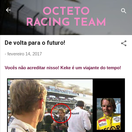
Pular para o conteúdo principal
OCTETO
RACING TEAM
De volta para o futuro!
-
fevereiro 14, 2017
Vocês não acreditar nisso! Keke é um viajante do tempo!