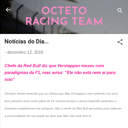
Pular para o conteúdo principal
OCTETO
RACING TEAM
Notícias do Dia...
-
dezembro 12, 2016
Chefe da Red Bull diz que Verstappen mexeu com
paradigmas da F1, mas avisa: “Ele não está nem aí para
isso”
Christian Horner entende que as críticas que Max Verstappen vem sofrendo nos seus
dois primeiros anos como piloto de F1 ocorrem porque o jovem holandês perturbou o
chamado establishment da categoria. Mas o chefe da Red Bull aproveitou para salientar
a personalidade do seu pupilo ao dizer que Max não está nem aí.