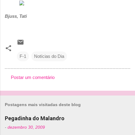
Bjuss, Tati
F-1
Notícias do Dia
Postar um comentário
C
o
m
Postagens mais visitadas deste blog
e
n
Pegadinha do Malandro
t
-
dezembro 30, 2009
á