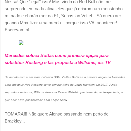
Nossa! Que "legal" isso! Mas vindo da Red Bull não me
surpreende em nada afinal eles que já criaram um monstrinho
mimado e chorão mor da F1, Sebastian Vettel... Só quero ver
quando Max fizer uma merda... porque isso VAI acontecer!
Escrevam aí...
Mercedes coloca Bottas como primeira opção para
substituir Rosberg e faz proposta à Williams, diz TV
De acordo com a emissora britânica BBC, Valtteri Bottas é a primeira opção da Mercedes
para substituir Nico Rosberg como companheiro de Lewis Hamilton em 2017. Ainda
segundo a emissora, Williams descarta Pascal Wehrlein por temer dupla inexperiente, o
.
que abre nova possibilidade para Felipe Nasr
TOMARA!!! Não quero Alonso passando nem perto de
Brackley...