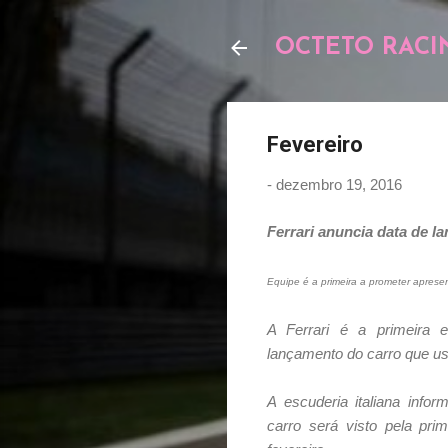
OCTETO RACI
Fevereiro
-
dezembro 19, 2016
Ferrari anuncia data de l
Equipe é a primeira a prometer aprese
A Ferrari é a primeira 
lançamento do carro que u
A escuderia italiana info
carro será visto pela pri