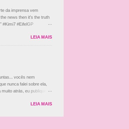
s, r...
arte da imprensa vem
he news then it’s the truth
e." #Kimi7 #EifelGP
 2020 Abaixo, o Romain
LEIA MAIS
m mate? 🙌 Over to you,
2020 Beijinhos, Ludy
guntas... vocês nem
ue nunca falei sobre ela,
muito atrás, eu publiquei
ndo que a menina ao lado de
LEIA MAIS
vam que a Viviane Senna
ias, e todo mundo acabou
is da Paula. Que alegria!!!!
os mais a mocinha. Vick