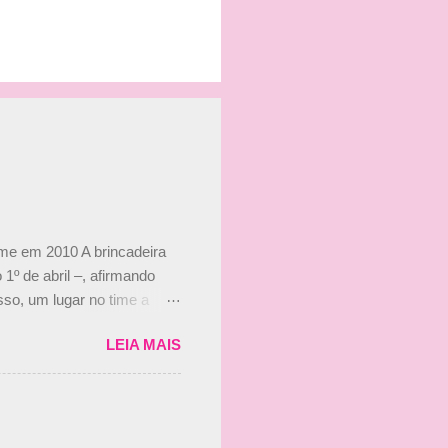
ime em 2010 A brincadeira
 1º de abril –, afirmando
so, um lugar no time a
etor da escuderia. O
LEIA MAIS
 Bruno Senna em 2010. "Na
 de ter assinado com Bruno
 nada contra o filho do
 disse ainda que a suposta
 suposto 15% de