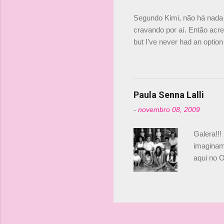
investime
Segundo Kimi, não há nada 
cravando por aí. Então acred
but I’ve never had an option 
#AlfaRomeoRacing pic.twi
falando sobre o fato do Ice
@RGrosjean ! #EifelGP 🇩
Paula Senna Lalli
-
novembro 08, 2009
Galera!!!
imaginam.
aqui no O
esta foto
Bruno, é
tinha ape
entendend
Vamos lá!