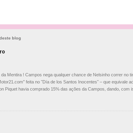
deste blog
ro
a da Mentira ! Campos nega qualquer chance de Nelsinho correr no t
Motor21.com” feita no "Día de los Santos Inocentes" – que equivale ao
on Piquet havia comprado 15% das ações da Campos, dando, com is
Piquet, foi esclarecida de uma vez por todas por Daniele Audetto, dir
 foi taxativo ao declarar que o brasileiro não será o companheiro de
 nós recebemos uma oferta de Piquet", admitiu Audetto. “Mas depois
o podemos ter dois brasileiros”, explicou, dizendo ainda que não tem
o Nelson Piquet. “Ele é um bom piloto, rápido e experiente.” Audetto
e parte da Campos feita por Piquet não corresponde à realidade. “O