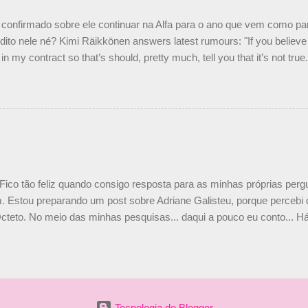
nto seria menor do que aquilo que outros pilotos podem trazer: italiano
confirmado sobre ele continuar na Alfa para o ano que vem como p
ito nele né? Kimi Räikkönen answers latest rumours: "If you believe t
in my contract so that’s should, pretty much, tell you that it’s not tru
tter.com/77EDVn39Ia — Kimi Räikkönen #7 (@FansOfKR) October 8,
man estar há tantos anos na F1. What is it like to have Kimi as a tea
 #F1 pic.twitter.com/GSAu1LWnwW — Formula 1 (@F1) October 8, 
 Fico tão feliz quando consigo resposta para as minhas próprias per
 Estou preparando um post sobre Adriane Galisteu, porque percebi q
cteto. No meio das minhas pesquisas... daqui a pouco eu conto... Há 
 aqui: Na época, rendeu um burburinho, porque legendei a foto, dize
 sua irmã caçula, Paula Senna. Fui questionada, porque todos acha
nas 2 filhos (Bruno e Bianca). Mas no final, mostrei outras referênc
o, que Ayrton tinha 3 sobrinhos. Hoje, finalmente, achei fotinhos atua
 Bonitinha, né? Bobeira, mas fiquei feliz. Acho que em 2010, verem
Tecnologia do Blogger