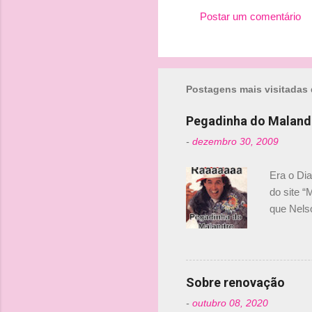
Postar um comentário
C
o
m
Postagens mais visitadas 
e
n
Pegadinha do Maland
t
-
dezembro 30, 2009
á
r
Era o Di
i
do site “
o
que Nels
Nelsinho 
s
dirigente
verdade,
Senna, nã
Sobre renovação
tricampeã
-
outubro 08, 2020
compra d