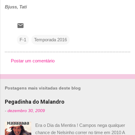
Bjuss, Tati
F-1
Temporada 2016
Postar um comentário
C
o
m
Postagens mais visitadas deste blog
e
n
Pegadinha do Malandro
t
-
dezembro 30, 2009
á
Era o Dia da Mentira ! Campos nega qualquer
r
chance de Nelsinho correr no time em 2010 A
i