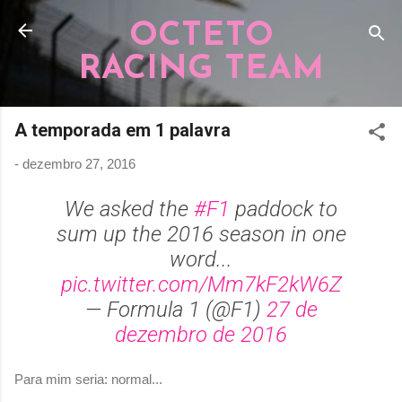
Pular para o conteúdo principal
OCTETO
RACING TEAM
A temporada em 1 palavra
-
dezembro 27, 2016
We asked the
#F1
paddock to
sum up the 2016 season in one
word...
pic.twitter.com/Mm7kF2kW6Z
— Formula 1 (@F1)
27 de
dezembro de 2016
Para mim seria: normal...