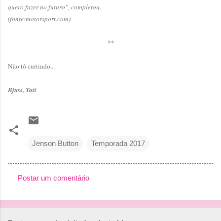
quero fazer no futuro", completou.
(fonte:motorsport.com)
**
Não tô curtindo...
Bjuss, Tati
Jenson Button
Temporada 2017
Postar um comentário
C
o
m