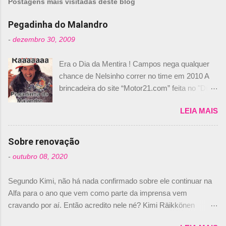
Postagens mais visitadas deste blog
e
n
Pegadinha do Malandro
t
-
dezembro 30, 2009
á
Era o Dia da Mentira ! Campos nega qualquer
r
chance de Nelsinho correr no time em 2010 A
i
brincadeira do site “Motor21.com” feita no "Día
o
de los Santos Inocentes" – que equivale ao 1º
s
LEIA MAIS
de abril –, afirmando que Nelson Piquet havia
comprado 15% das ações da Campos, dando,
com isso, um lugar no time a Nelsinho Piquet,
Sobre renovação
foi esclarecida de uma vez por todas por
-
outubro 08, 2020
Daniele Audetto, diretor da escuderia. O
dirigente foi taxativo ao declarar que o brasileiro
Segundo Kimi, não há nada confirmado sobre ele continuar na
não será o companheiro de Bruno Senna em
Alfa para o ano que vem como parte da imprensa vem
2010. "Na verdade, nós recebemos uma oferta
cravando por aí. Então acredito nele né? Kimi Räikkönen
de Piquet", admitiu Audetto. “Mas depois de ter
answers latest rumours: "If you believe the news then it’s the
assinado com Bruno Senna, não podemos ter