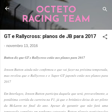
Pular para o conteúdo principal
OCTETO
RACING TEAM
GT e Rallycross: planos de JB para 2017
-
novembro 13, 2016
Button diz que GT e Rallycross estão nos planos para 2017
Jenson Button ainda não confirmou o que vai fazer na próxima temporada,
mas revelou que o Rallycross e o Super GT japonês estão nos planos para
2017
Em Interlagos, Jenson Button participa daquela que será, provavelmente, a
penúltima corrida da carreira na F1, já que o britânico deixa de ser piloto
da McLaren no final do ano. Apesar de garantir que não fará uma
temporada completa em nenhuma categoria, Button planeja participações