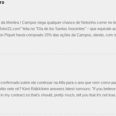
ro
a da Mentira ! Campos nega qualquer chance de Nelsinho correr no t
Motor21.com” feita no "Día de los Santos Inocentes" – que equivale ao
on Piquet havia comprado 15% das ações da Campos, dando, com is
Piquet, foi esclarecida de uma vez por todas por Daniele Audetto, dir
 foi taxativo ao declarar que o brasileiro não será o companheiro de
 nós recebemos uma oferta de Piquet", admitiu Audetto. “Mas depois
o podemos ter dois brasileiros”, explicou, dizendo ainda que não tem
o Nelson Piquet. “Ele é um bom piloto, rápido e experiente.” Audetto
e parte da Campos feita por Piquet não corresponde à realidade. “O
nto seria menor do que aquilo que outros pilotos podem trazer: italiano
confirmado sobre ele continuar na Alfa para o ano que vem como p
ito nele né? Kimi Räikkönen answers latest rumours: "If you believe t
in my contract so that’s should, pretty much, tell you that it’s not tru
tter.com/77EDVn39Ia — Kimi Räikkönen #7 (@FansOfKR) October 8,
man estar há tantos anos na F1. What is it like to have Kimi as a tea
 #F1 pic.twitter.com/GSAu1LWnwW — Formula 1 (@F1) October 8, 