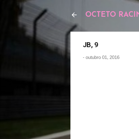
OCTETO RACI
JB, 9
-
outubro 01, 2016