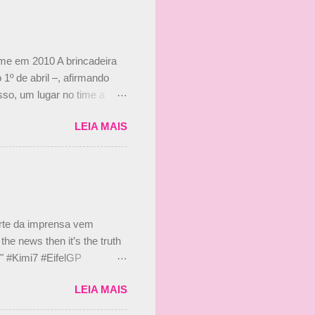
ime em 2010 A brincadeira
 1º de abril –, afirmando
so, um lugar no time a
etor da escuderia. O
LEIA MAIS
 Bruno Senna em 2010. "Na
 de ter assinado com Bruno
 nada contra o filho do
 disse ainda que a suposta
 suposto 15% de
s, r...
arte da imprensa vem
he news then it’s the truth
e." #Kimi7 #EifelGP
 2020 Abaixo, o Romain
LEIA MAIS
m mate? 🙌 Over to you,
2020 Beijinhos, Ludy