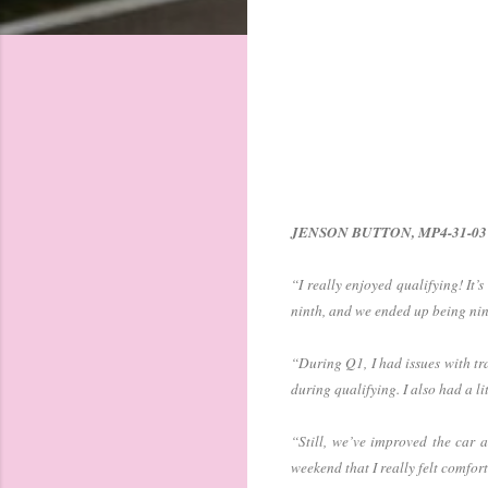
JENSON BUTTON, MP4-31-03 (FP
“I really enjoyed qualifying! It’
ninth, and we ended up being nin
“During Q1, I had issues with tr
during qualifying. I also had a li
“Still, we’ve improved the car a
weekend that I really felt comfor