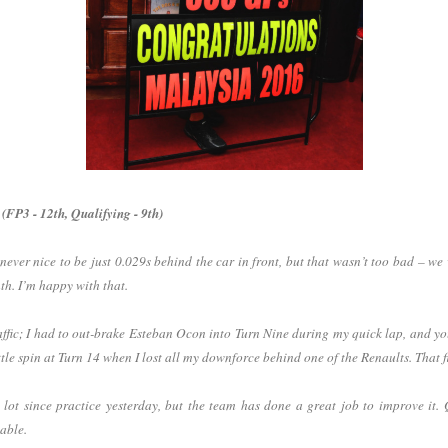
3 - 12th, Qualifying - 9th)
s never nice to be just 0.029s behind the car in front, but that wasn’t too bad – we
th. I’m happy with that.
affic; I had to out-brake Esteban Ocon into Turn Nine during my quick lap, and yo
ttle spin at Turn 14 when I lost all my downforce behind one of the Renaults. That f
 lot since practice yesterday, but the team has done a great job to improve it. Q
table.