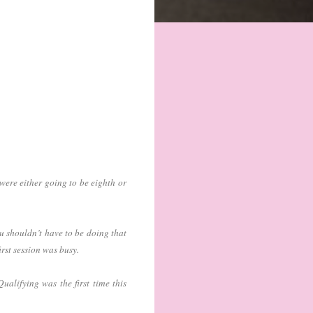
 were either going to be eighth or
u shouldn’t have to be doing that
irst session was busy.
ualifying was the first time this