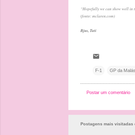
“Hopefully we can show well in t
(fonte: mclaren.com)
Bjus, Tati
F-1
GP da Malás
Postar um comentário
C
o
m
Postagens mais visitadas 
e
n