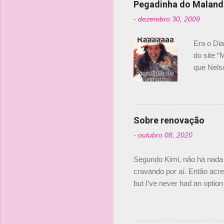
Pegadinha do Maland
t
-
dezembro 30, 2009
á
r
Era o Di
i
do site “
o
que Nels
Nelsinho 
s
dirigente
verdade,
Senna, nã
Sobre renovação
tricampeã
-
outubro 08, 2020
compra d
investime
Segundo Kimi, não há nada 
cravando por aí. Então acred
but I’ve never had an option 
#AlfaRomeoRacing pic.twi
falando sobre o fato do Ice
@RGrosjean ! #EifelGP 🇩