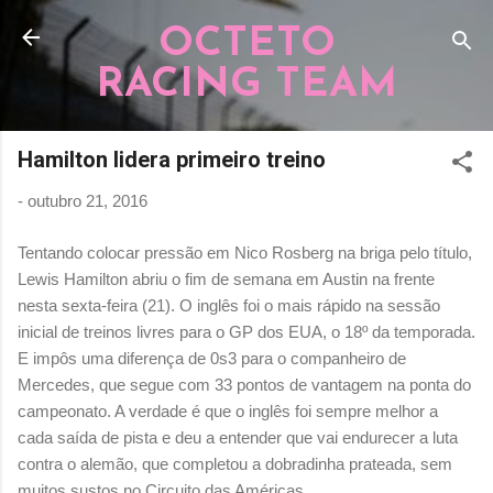
Pular para o conteúdo principal
OCTETO
RACING TEAM
Hamilton lidera primeiro treino
-
outubro 21, 2016
Tentando colocar pressão em Nico Rosberg na briga pelo título,
Lewis Hamilton abriu o fim de semana em Austin na frente
nesta sexta-feira (21). O inglês foi o mais rápido na sessão
inicial de treinos livres para o GP dos EUA, o 18º da temporada.
E impôs uma diferença de 0s3 para o companheiro de
Mercedes, que segue com 33 pontos de vantagem na ponta do
campeonato. A verdade é que o inglês foi sempre melhor a
cada saída de pista e deu a entender que vai endurecer a luta
contra o alemão, que completou a dobradinha prateada, sem
muitos sustos no Circuito das Américas.