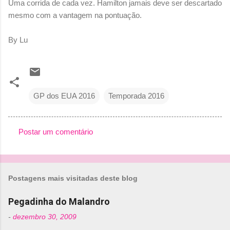
Uma corrida de cada vez. Hamilton jamais deve ser descartado
mesmo com a vantagem na pontuação.
By Lu
GP dos EUA 2016
Temporada 2016
Postar um comentário
C
o
m
Postagens mais visitadas deste blog
e
n
Pegadinha do Malandro
t
-
dezembro 30, 2009
á