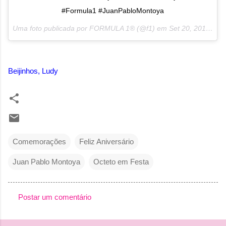
#Formula1 #JuanPabloMontoya
Uma foto publicada por FORMULA 1® (@f1) em
Set 20, 2016 às 4:53 PDT
Beijinhos, Ludy
Comemorações
Feliz Aniversário
Juan Pablo Montoya
Octeto em Festa
Postar um comentário
C
o