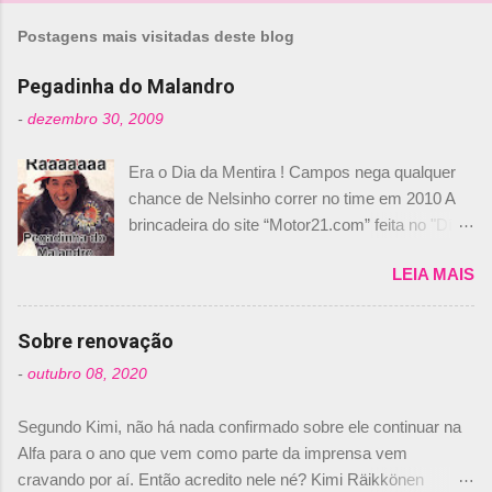
m
Postagens mais visitadas deste blog
e
n
Pegadinha do Malandro
t
-
dezembro 30, 2009
á
Era o Dia da Mentira ! Campos nega qualquer
r
chance de Nelsinho correr no time em 2010 A
i
brincadeira do site “Motor21.com” feita no "Día
o
de los Santos Inocentes" – que equivale ao 1º
s
LEIA MAIS
de abril –, afirmando que Nelson Piquet havia
comprado 15% das ações da Campos, dando,
com isso, um lugar no time a Nelsinho Piquet,
Sobre renovação
foi esclarecida de uma vez por todas por
-
outubro 08, 2020
Daniele Audetto, diretor da escuderia. O
dirigente foi taxativo ao declarar que o brasileiro
Segundo Kimi, não há nada confirmado sobre ele continuar na
não será o companheiro de Bruno Senna em
Alfa para o ano que vem como parte da imprensa vem
2010. "Na verdade, nós recebemos uma oferta
cravando por aí. Então acredito nele né? Kimi Räikkönen
de Piquet", admitiu Audetto. “Mas depois de ter