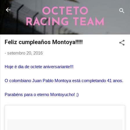
Pular para o conteúdo principal
OCTETO
RACING TEAM
Feliz cumpleaños Montoya!!!!!
-
setembro 20, 2016
Hoje é dia de octete aniversariante!!!
O colombiano Juan Pablo Montoya está completando 41 anos.
Parabéns para o eterno Montoyucho! ;)