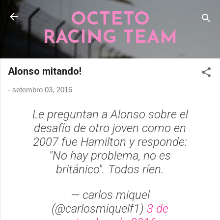
Pular para o conteúdo principal
OCTETO
RACING TEAM
Alonso mitando!
-
setembro 03, 2016
Le preguntan a Alonso sobre el
desafío de otro joven como en
2007 fue Hamilton y responde:
"No hay problema, no es
británico". Todos ríen.
— carlos miquel
(@carlosmiquelf1)
3 de