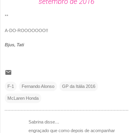
setembro de 2016
**
A-DO-ROOOOOOO!!
Bjus, Tati
F-1
Fernando Alonso
GP da Itália 2016
McLaren Honda
Sabrina disse…
C
engraçado que como depois de acompanhar