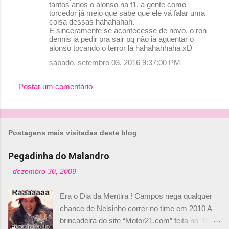
o
tantos anos o alonso na f1, a gente como
torcedor já meio que sabe que ele vá falar uma
m
coisa dessas hahahahah.
e
E sinceramente se acontecesse de novo, o ron
dennis ia pedir pra sair pq não ia aguentar o
n
alonso tocando o terror lá hahahahhaha xD
t
sábado, setembro 03, 2016 9:37:00 PM
á
r
Postar um comentário
i
o
s
Postagens mais visitadas deste blog
Pegadinha do Malandro
-
dezembro 30, 2009
Era o Dia da Mentira ! Campos nega qualquer
chance de Nelsinho correr no time em 2010 A
brincadeira do site “Motor21.com” feita no "Día