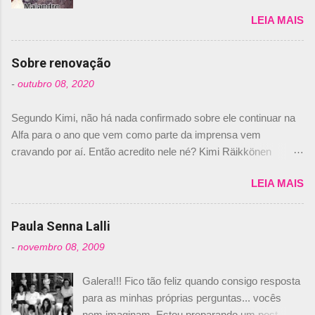
de los Santos Inocentes" – que equivale ao 1º
LEIA MAIS
de abril –, afirmando que Nelson Piquet havia
comprado 15% das ações da Campos, dando,
com isso, um lugar no time a Nelsinho Piquet,
Sobre renovação
foi esclarecida de uma vez por todas por
-
outubro 08, 2020
Daniele Audetto, diretor da escuderia. O
dirigente foi taxativo ao declarar que o brasileiro
Segundo Kimi, não há nada confirmado sobre ele continuar na
não será o companheiro de Bruno Senna em
Alfa para o ano que vem como parte da imprensa vem
2010. "Na verdade, nós recebemos uma oferta
cravando por aí. Então acredito nele né? Kimi Räikkönen
de Piquet", admitiu Audetto. “Mas depois de ter
answers latest rumours: "If you believe the news then it’s the
assinado com Bruno Senna, não podemos ter
LEIA MAIS
truth but I’ve never had an option in my contract so that’s
dois brasileiros”, explicou, dizendo ainda que
should, pretty much, tell you that it’s not true." #Kimi7 #EifelGP
não tem nada contra o filho do tricampeão
#AlfaRomeoRacing pic.twitter.com/77EDVn39Ia — Kimi
Paula Senna Lalli
Nelson Piquet. “Ele é um bom piloto, rápido e
Räikkönen #7 (@FansOfKR) October 8, 2020 Abaixo, o
experiente.” Audetto disse ainda que a suposta
-
novembro 08, 2009
Romain falando sobre o fato do Iceman estar há tantos anos na
compra de parte da Campos feita por Piquet
F1. What is it like to have Kimi as a team mate? 🙌 Over to you,
não corresponde à realidade. “O suposto 15%
Galera!!! Fico tão feliz quando consigo resposta
@RGrosjean ! #EifelGP 🇩🇪 #F1
de investimento seria menor do que aquilo que
para as minhas próprias perguntas... vocês
pic.twitter.com/GSAu1LWnwW — Formula 1 (@F1) October 8,
outros pilotos podem trazer: italianos, r...
nem imaginam. Estou preparando um post