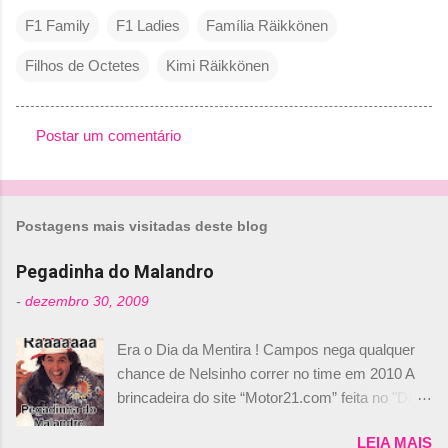
F1 Family
F1 Ladies
Família Räikkönen
Filhos de Octetes
Kimi Räikkönen
Postar um comentário
C
o
m
Postagens mais visitadas deste blog
e
n
Pegadinha do Malandro
t
-
dezembro 30, 2009
á
Era o Dia da Mentira ! Campos nega qualquer
r
chance de Nelsinho correr no time em 2010 A
i
brincadeira do site “Motor21.com” feita no "Día
o
de los Santos Inocentes" – que equivale ao 1º
s
LEIA MAIS
de abril –, afirmando que Nelson Piquet havia