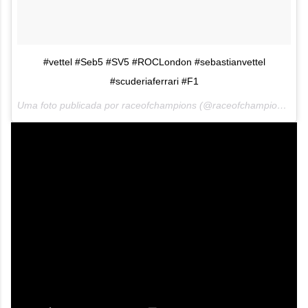
#vettel #Seb5 #SV5 #ROCLondon #sebastianvettel
#scuderiaferrari #F1
Uma foto publicada por raceofchampions (@raceofchampions) em