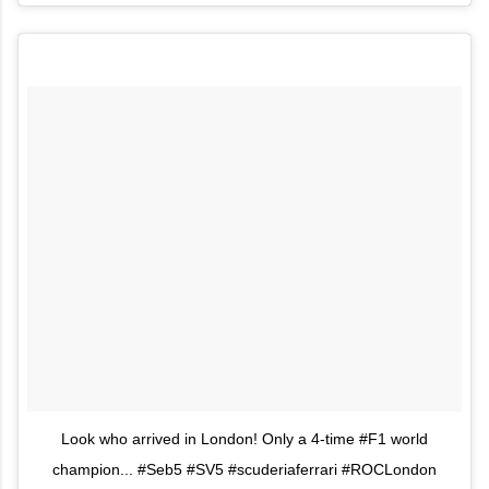
Look who arrived in London! Only a 4-time #F1 world
champion... #Seb5 #SV5 #scuderiaferrari #ROCLondon