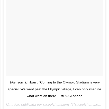
@jenson_ichiban : "Coming to the Olympic Stadium is very
special! We went past the Olympic village, I can only imagine
what went on there..." #ROCLondon
Uma foto publicada por raceofchampions (@raceofchampions) em