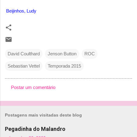
Beijinhos, Ludy
David Coulthard
Jenson Button
ROC
Sebastian Vettel
Temporada 2015
Postar um comentário
C
o
m
Postagens mais visitadas deste blog
e
n
Pegadinha do Malandro
t