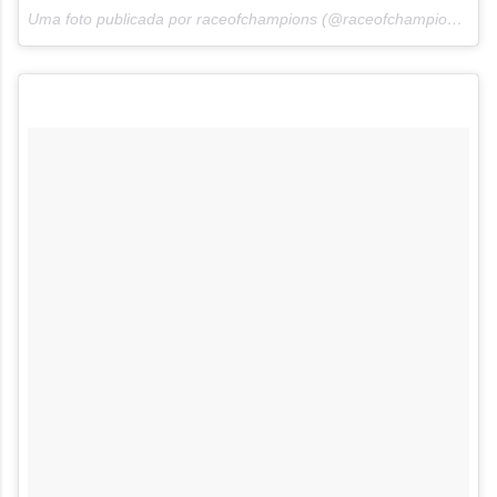
Uma foto publicada por raceofchampions (@raceofchampions) em