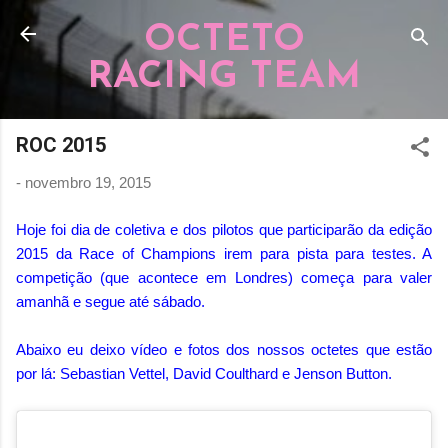
Pular para o conteúdo principal
OCTETO
RACING TEAM
ROC 2015
-
novembro 19, 2015
Hoje foi dia de coletiva e dos pilotos que participarão da edição
2015 da Race of Champions irem para pista para testes. A
competição (que acontece em Londres) começa para valer
amanhã e segue até sábado.
Abaixo eu deixo vídeo e fotos dos nossos octetes que estão
por lá: Sebastian Vettel, David Coulthard e Jenson Button.