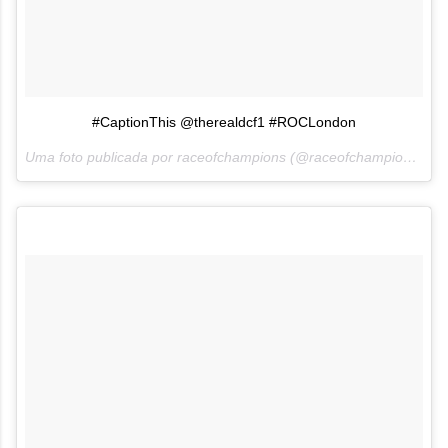
#CaptionThis @therealdcf1 #ROCLondon
Uma foto publicada por raceofchampions (@raceofchampions) em