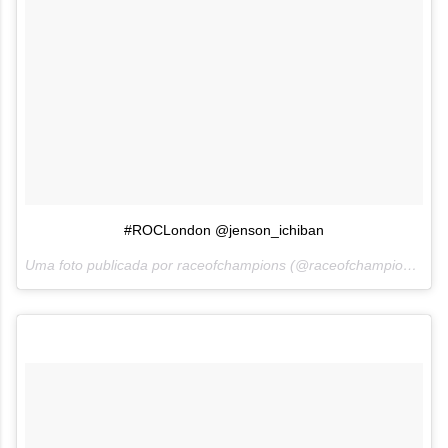
#ROCLondon @jenson_ichiban
Uma foto publicada por raceofchampions (@raceofchampions) em