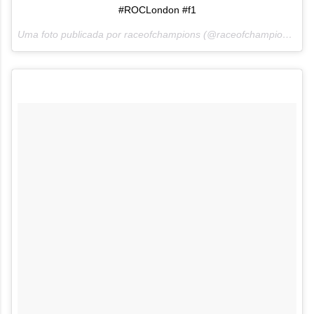
#ROCLondon #f1
Uma foto publicada por raceofchampions (@raceofchampions) em