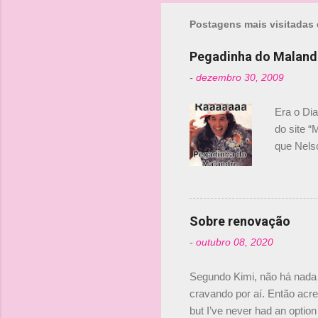
Postagens mais visitadas 
Pegadinha do Maland
-
dezembro 30, 2009
Era o Di
do site “
que Nels
Nelsinho 
dirigente
verdade,
Senna, nã
Sobre renovação
tricampeã
-
outubro 08, 2020
compra d
investime
Segundo Kimi, não há nada 
cravando por aí. Então acred
but I’ve never had an option 