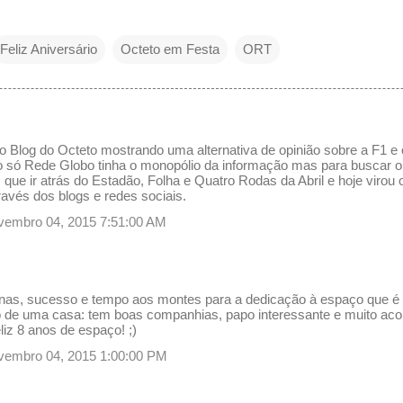
Feliz Aniversário
Octeto em Festa
ORT
o Blog do Octeto mostrando uma alternativa de opinião sobre a F1 
 só Rede Globo tinha o monopólio da informação mas para buscar ou
que ir atrás do Estadão, Folha e Quatro Rodas da Abril e hoje viro
avés dos blogs e redes sociais.
novembro 04, 2015 7:51:00 AM
as, sucesso e tempo aos montes para a dedicação à espaço que é 
de uma casa: tem boas companhias, papo interessante e muito aco
eliz 8 anos de espaço! ;)
novembro 04, 2015 1:00:00 PM