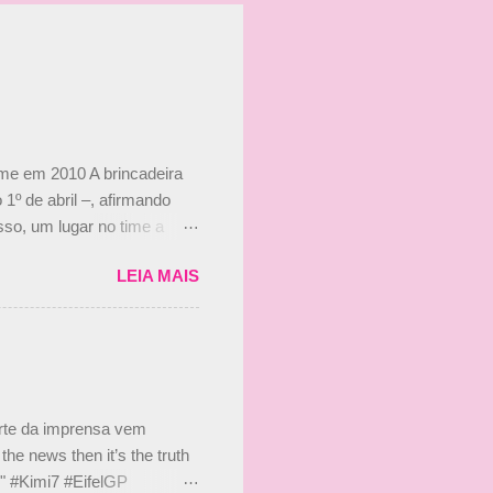
ime em 2010 A brincadeira
 1º de abril –, afirmando
so, um lugar no time a
etor da escuderia. O
LEIA MAIS
 Bruno Senna em 2010. "Na
 de ter assinado com Bruno
 nada contra o filho do
 disse ainda que a suposta
 suposto 15% de
s, r...
arte da imprensa vem
he news then it’s the truth
e." #Kimi7 #EifelGP