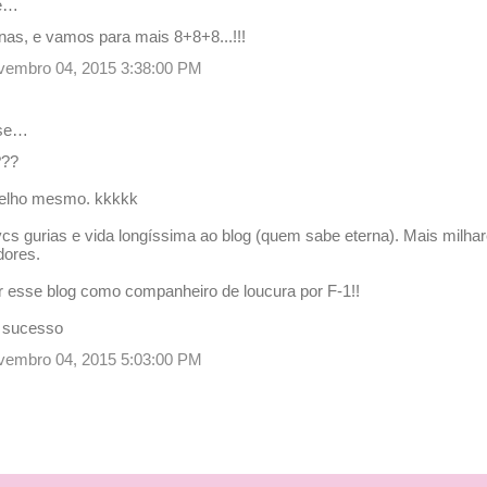
e…
as, e vamos para mais 8+8+8...!!!
novembro 04, 2015 3:38:00 PM
se…
???
velho mesmo. kkkkk
 vcs gurias e vida longíssima ao blog (quem sabe eterna). Mais milh
dores.
r esse blog como companheiro de loucura por F-1!!
 sucesso
novembro 04, 2015 5:03:00 PM