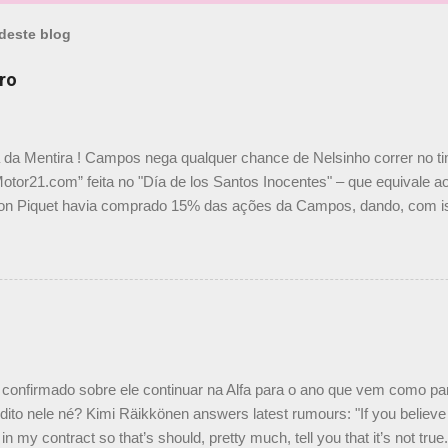
deste blog
ro
a da Mentira ! Campos nega qualquer chance de Nelsinho correr no t
Motor21.com” feita no "Día de los Santos Inocentes" – que equivale ao
on Piquet havia comprado 15% das ações da Campos, dando, com is
Piquet, foi esclarecida de uma vez por todas por Daniele Audetto, dir
 foi taxativo ao declarar que o brasileiro não será o companheiro de
 nós recebemos uma oferta de Piquet", admitiu Audetto. “Mas depois
o podemos ter dois brasileiros”, explicou, dizendo ainda que não tem
o Nelson Piquet. “Ele é um bom piloto, rápido e experiente.” Audetto
e parte da Campos feita por Piquet não corresponde à realidade. “O
nto seria menor do que aquilo que outros pilotos podem trazer: italiano
confirmado sobre ele continuar na Alfa para o ano que vem como p
ito nele né? Kimi Räikkönen answers latest rumours: "If you believe t
in my contract so that’s should, pretty much, tell you that it’s not tru