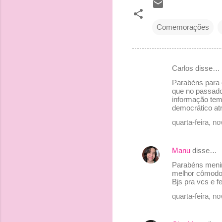
Comemorações
Carlos disse…
C
Parabéns para 
o
que no passado
informação tem 
m
democrático atr
e
quarta-feira, 
n
t
Manu
disse…
á
Parabéns menin
r
melhor cômodo 
Bjs pra vcs e f
i
quarta-feira, 
o
s