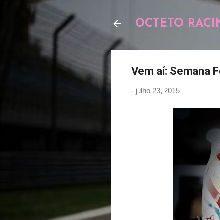
OCTETO RACI
Vem aí: Semana F
-
julho 23, 2015