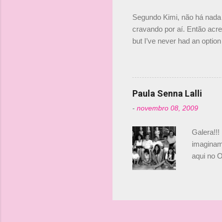
investime
Segundo Kimi, não há nada 
cravando por aí. Então acred
but I’ve never had an option 
#AlfaRomeoRacing pic.twi
falando sobre o fato do Ice
@RGrosjean ! #EifelGP 🇩
Paula Senna Lalli
-
novembro 08, 2009
Galera!!!
imaginam.
aqui no O
esta foto
Bruno, é
tinha ape
entendend
Vamos lá!