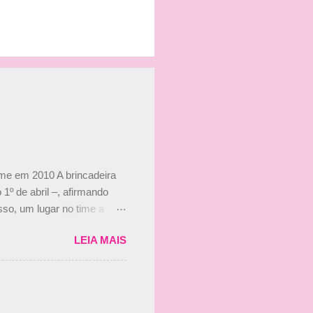
ime em 2010 A brincadeira
 1º de abril –, afirmando
so, um lugar no time a
etor da escuderia. O
LEIA MAIS
 Bruno Senna em 2010. "Na
 de ter assinado com Bruno
 nada contra o filho do
 disse ainda que a suposta
 suposto 15% de