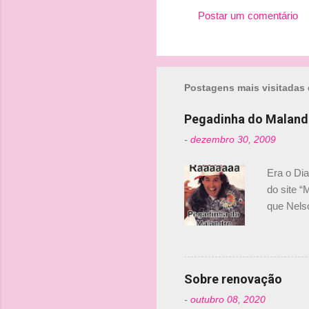
Postar um comentário
C
o
m
Postagens mais visitadas 
e
n
Pegadinha do Maland
t
-
dezembro 30, 2009
á
r
Era o Di
i
do site “
o
que Nels
Nelsinho 
s
dirigente
verdade,
Senna, nã
Sobre renovação
tricampeã
-
outubro 08, 2020
compra d