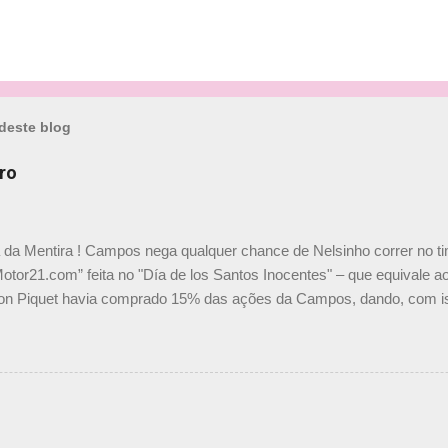
deste blog
ro
a da Mentira ! Campos nega qualquer chance de Nelsinho correr no t
Motor21.com” feita no "Día de los Santos Inocentes" – que equivale ao
on Piquet havia comprado 15% das ações da Campos, dando, com is
Piquet, foi esclarecida de uma vez por todas por Daniele Audetto, dir
 foi taxativo ao declarar que o brasileiro não será o companheiro de
 nós recebemos uma oferta de Piquet", admitiu Audetto. “Mas depois
o podemos ter dois brasileiros”, explicou, dizendo ainda que não tem
o Nelson Piquet. “Ele é um bom piloto, rápido e experiente.” Audetto
e parte da Campos feita por Piquet não corresponde à realidade. “O