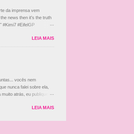
s, r...
arte da imprensa vem
he news then it’s the truth
e." #Kimi7 #EifelGP
 2020 Abaixo, o Romain
LEIA MAIS
m mate? 🙌 Over to you,
2020 Beijinhos, Ludy
guntas... vocês nem
ue nunca falei sobre ela,
muito atrás, eu publiquei
ndo que a menina ao lado de
LEIA MAIS
vam que a Viviane Senna
ias, e todo mundo acabou
is da Paula. Que alegria!!!!
os mais a mocinha. Vick