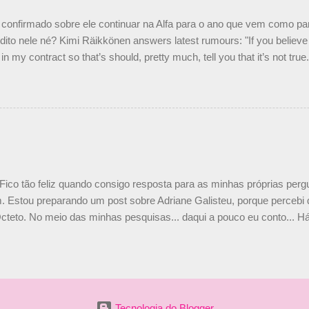
nto seria menor do que aquilo que outros pilotos podem trazer: italiano
confirmado sobre ele continuar na Alfa para o ano que vem como p
ito nele né? Kimi Räikkönen answers latest rumours: "If you believe t
in my contract so that’s should, pretty much, tell you that it’s not tru
tter.com/77EDVn39Ia — Kimi Räikkönen #7 (@FansOfKR) October 8,
man estar há tantos anos na F1. What is it like to have Kimi as a tea
 #F1 pic.twitter.com/GSAu1LWnwW — Formula 1 (@F1) October 8, 
 Fico tão feliz quando consigo resposta para as minhas próprias per
 Estou preparando um post sobre Adriane Galisteu, porque percebi q
cteto. No meio das minhas pesquisas... daqui a pouco eu conto... Há 
 aqui: Na época, rendeu um burburinho, porque legendei a foto, dize
 sua irmã caçula, Paula Senna. Fui questionada, porque todos acha
nas 2 filhos (Bruno e Bianca). Mas no final, mostrei outras referênc
o, que Ayrton tinha 3 sobrinhos. Hoje, finalmente, achei fotinhos atua
 Bonitinha, né? Bobeira, mas fiquei feliz. Acho que em 2010, verem
Tecnologia do Blogger