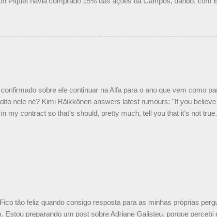
on Piquet havia comprado 15% das ações da Campos, dando, com is
Piquet, foi esclarecida de uma vez por todas por Daniele Audetto, dir
 foi taxativo ao declarar que o brasileiro não será o companheiro de
 nós recebemos uma oferta de Piquet", admitiu Audetto. “Mas depois
o podemos ter dois brasileiros”, explicou, dizendo ainda que não tem
o Nelson Piquet. “Ele é um bom piloto, rápido e experiente.” Audetto
e parte da Campos feita por Piquet não corresponde à realidade. “O
nto seria menor do que aquilo que outros pilotos podem trazer: italiano
confirmado sobre ele continuar na Alfa para o ano que vem como p
ito nele né? Kimi Räikkönen answers latest rumours: "If you believe t
in my contract so that’s should, pretty much, tell you that it’s not tru
tter.com/77EDVn39Ia — Kimi Räikkönen #7 (@FansOfKR) October 8,
man estar há tantos anos na F1. What is it like to have Kimi as a tea
 #F1 pic.twitter.com/GSAu1LWnwW — Formula 1 (@F1) October 8, 
 Fico tão feliz quando consigo resposta para as minhas próprias per
 Estou preparando um post sobre Adriane Galisteu, porque percebi q