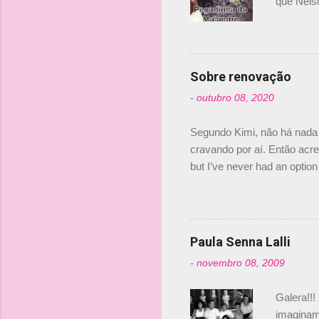
que Nels
Nelsinho 
dirigente
verdade,
Senna, nã
Sobre renovação
tricampeã
-
outubro 08, 2020
compra d
investime
Segundo Kimi, não há nada 
cravando por aí. Então acred
but I’ve never had an option 
#AlfaRomeoRacing pic.twi
falando sobre o fato do Ice
@RGrosjean ! #EifelGP 🇩
Paula Senna Lalli
-
novembro 08, 2009
Galera!!!
imaginam.