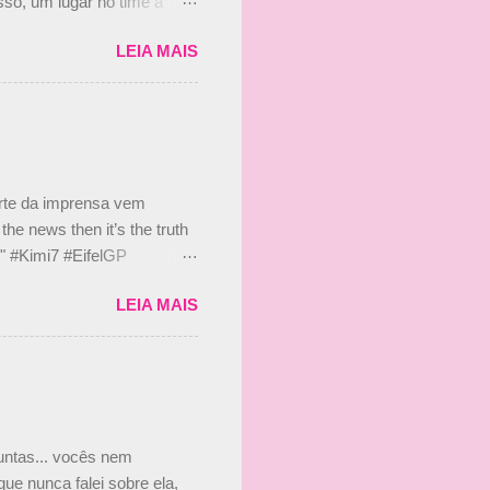
so, um lugar no time a
etor da escuderia. O
LEIA MAIS
 Bruno Senna em 2010. "Na
 de ter assinado com Bruno
 nada contra o filho do
 disse ainda que a suposta
 suposto 15% de
s, r...
arte da imprensa vem
he news then it’s the truth
e." #Kimi7 #EifelGP
 2020 Abaixo, o Romain
LEIA MAIS
m mate? 🙌 Over to you,
2020 Beijinhos, Ludy
guntas... vocês nem
ue nunca falei sobre ela,