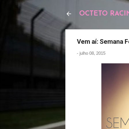
OCTETO RACI
Vem aí: Semana F
-
julho 08, 2015