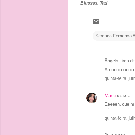
Bjussss, Tati
Semana Fernando A
Ângela Lima d
C
Amoooooooooooo
o
quinta-feira, j
m
e
Manu
disse…
n
Eeeeeh, que man
t
=*
á
quinta-feira, j
r
i