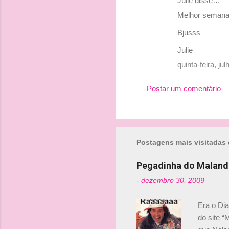
Julie disse…
o
Melhor semana 
s
Bjusss
Julie
quinta-feira, j
Postar um comentário
Postagens mais visitadas 
Pegadinha do Maland
-
dezembro 30, 2009
Era o Di
do site “