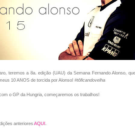
aro, teremos a 8a. edição (UAU) da Semana Fernando Alonso, que
meus 10 ANOS de torcida por Alonso!
#tôficandovelha
ho com o GP da Hungria, começaremos os trabalhos!
dições anteriores
AQUI
.