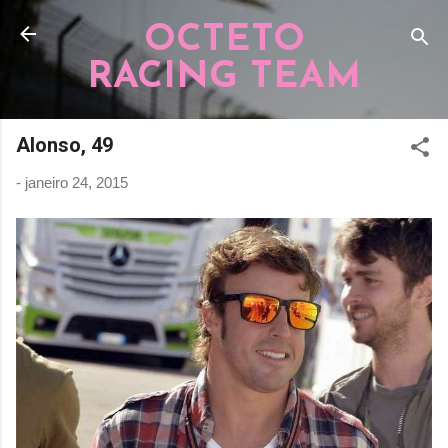
Pular para o conteúdo principal
OCTETO
RACING TEAM
Alonso, 49
-
janeiro 24, 2015