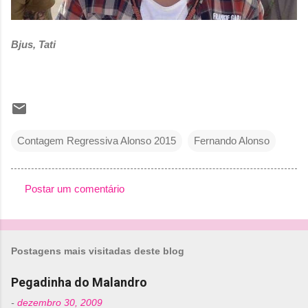
Bjus, Tati
Contagem Regressiva Alonso 2015
Fernando Alonso
Postar um comentário
C
o
m
Postagens mais visitadas deste blog
e
n
Pegadinha do Malandro
t
-
dezembro 30, 2009