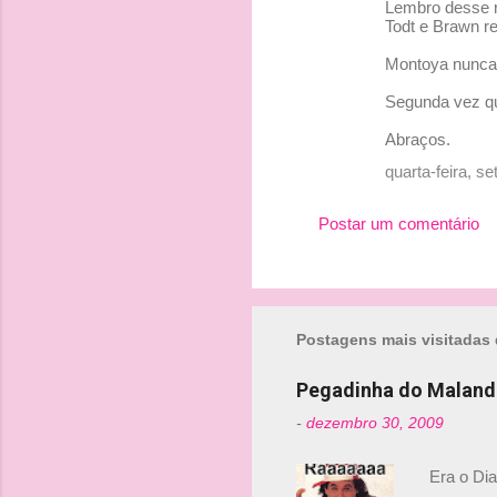
Lembro desse ru
m
Todt e Brawn re
e
Montoya nunca a
n
Segunda vez que
t
á
Abraços.
r
quarta-feira, 
i
Postar um comentário
o
s
Postagens mais visitadas 
Pegadinha do Maland
-
dezembro 30, 2009
Era o Di