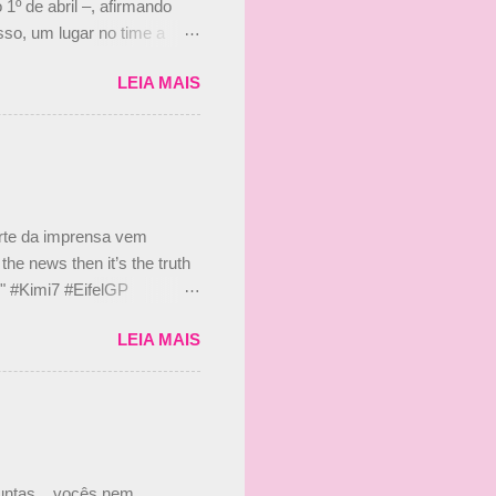
 1º de abril –, afirmando
so, um lugar no time a
etor da escuderia. O
LEIA MAIS
 Bruno Senna em 2010. "Na
 de ter assinado com Bruno
 nada contra o filho do
 disse ainda que a suposta
 suposto 15% de
s, r...
arte da imprensa vem
he news then it’s the truth
e." #Kimi7 #EifelGP
 2020 Abaixo, o Romain
LEIA MAIS
m mate? 🙌 Over to you,
2020 Beijinhos, Ludy
guntas... vocês nem