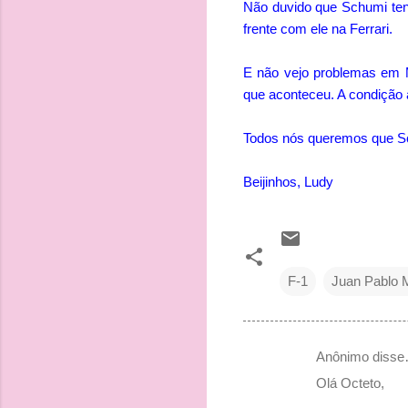
Não duvido que Schumi ten
frente com ele na Ferrari.
E não vejo problemas em M
que aconteceu. A condição 
Todos nós queremos que Sc
Beijinhos, Ludy
F-1
Juan Pablo 
Anônimo diss
C
Olá Octeto,
o