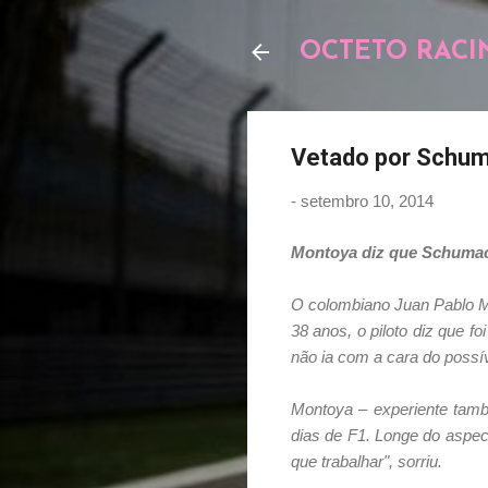
OCTETO RACI
Vetado por Schum
-
setembro 10, 2014
Montoya diz que Schumache
O colombiano Juan Pablo Mo
38 anos, o piloto diz que 
não ia com a cara do possí
Montoya – experiente tam
dias de F1. Longe do aspec
que trabalhar", sorriu.