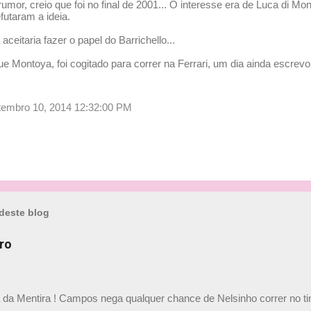
mor, creio que foi no final de 2001... O interesse era de Luca di M
futaram a ideia.
ceitaria fazer o papel do Barrichello...
 Montoya, foi cogitado para correr na Ferrari, um dia ainda escrevo
setembro 10, 2014 12:32:00 PM
deste blog
ro
a da Mentira ! Campos nega qualquer chance de Nelsinho correr no t