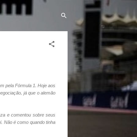
em pela Fórmula 1. Hoje aos
negociação, já que o alemão
nza e comentou sobre seus
ui. Não é como quando tinha