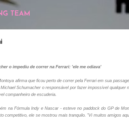
Pular para o conteúdo principal
NG TEAM
i
r o impediu de correr na Ferrari: 'ele me odiava'
ntoya afirma que ficou perto de correr pela Ferrari em sua passag
foi Michael Schumacher o responsável por fazer impossível qualquer 
vel companheiro de escuderia.
bém na Fórmula Indy e Nascar - esteve no paddock do GP de Mo
to competitivo, ele se mostrou mais tranquilo. "Vi muitos amigos aq