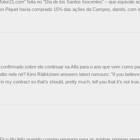
Motor21.com” feita no "Día de los Santos Inocentes" – que equivale ao
on Piquet havia comprado 15% das ações da Campos, dando, com is
Piquet, foi esclarecida de uma vez por todas por Daniele Audetto, dir
 foi taxativo ao declarar que o brasileiro não será o companheiro de
 nós recebemos uma oferta de Piquet", admitiu Audetto. “Mas depois
o podemos ter dois brasileiros”, explicou, dizendo ainda que não tem
o Nelson Piquet. “Ele é um bom piloto, rápido e experiente.” Audetto
e parte da Campos feita por Piquet não corresponde à realidade. “O
nto seria menor do que aquilo que outros pilotos podem trazer: italiano
confirmado sobre ele continuar na Alfa para o ano que vem como p
ito nele né? Kimi Räikkönen answers latest rumours: "If you believe t
in my contract so that’s should, pretty much, tell you that it’s not tru
tter.com/77EDVn39Ia — Kimi Räikkönen #7 (@FansOfKR) October 8,
man estar há tantos anos na F1. What is it like to have Kimi as a tea
 #F1 pic.twitter.com/GSAu1LWnwW — Formula 1 (@F1) October 8, 
 Fico tão feliz quando consigo resposta para as minhas próprias per