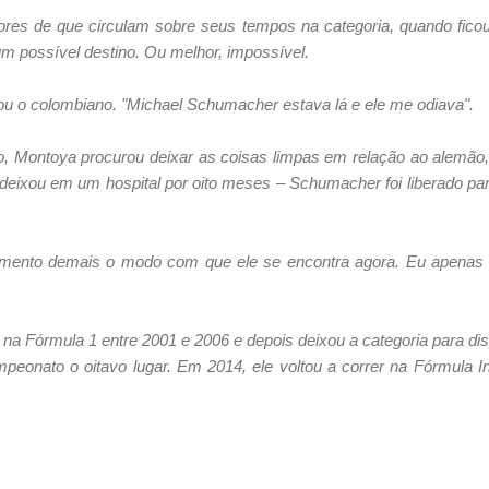
res de que circulam sobre seus tempos na categoria, quando ficou
 um possível destino. Ou melhor, impossível.
cou o colombiano. "Michael Schumacher estava lá e ele me odiava".
o, Montoya procurou deixar as coisas limpas em relação ao alemão
 deixou em um hospital por oito meses – Schumacher foi liberado pa
amento demais o modo com que ele se encontra agora. Eu apenas 
na Fórmula 1 entre 2001 e 2006 e depois deixou a categoria para di
eonato o oitavo lugar. Em 2014, ele voltou a correr na Fórmula 