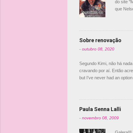
do site “
que Nels
Nelsinho 
dirigente
verdade,
Senna, nã
Sobre renovação
tricampeã
-
outubro 08, 2020
compra d
investime
Segundo Kimi, não há nada 
cravando por aí. Então acred
but I’ve never had an option 
#AlfaRomeoRacing pic.twi
falando sobre o fato do Ice
@RGrosjean ! #EifelGP 🇩
Paula Senna Lalli
-
novembro 08, 2009
Galera!!!