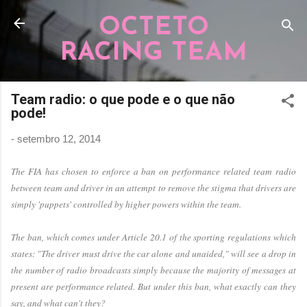
Pular para o conteúdo principal
OCTETO
RACING TEAM
Team radio: o que pode e o que não
pode!
-
setembro 12, 2014
The FIA has chosen to enforce a ban on performance related team radio
between team and driver in an attempt to remove the stigma that drivers are
simply 'puppets' controlled by higher powers within the team.
The ban, which comes under Article 20.1 of the sporting regulations which
states: "The driver must drive the car alone and unaided," will see a drop in
the number of radio broadcasts simply because the majority of messages at
present are performance related. But under this ban, what exactly can they
say, and what can't they?