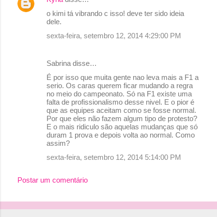
C
o kimi tá vibrando c isso! deve ter sido ideia
o
dele.
m
sexta-feira, setembro 12, 2014 4:29:00 PM
e
n
Sabrina disse…
t
É por isso que muita gente nao leva mais a F1 a
serio. Os caras querem ficar mudando a regra
á
no meio do campeonato. Só na F1 existe uma
r
falta de profissionalismo desse nivel. E o pior é
que as equipes aceitam como se fosse normal.
i
Por que eles não fazem algum tipo de protesto?
o
E o mais ridiculo são aquelas mudanças que só
duram 1 prova e depois volta ao normal. Como
s
assim?
sexta-feira, setembro 12, 2014 5:14:00 PM
Postar um comentário