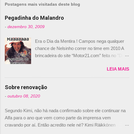
Postagens mais visitadas deste blog
Pegadinha do Malandro
-
dezembro 30, 2009
Era o Dia da Mentira ! Campos nega qualquer
chance de Nelsinho correr no time em 2010 A
brincadeira do site “Motor21.com” feita no "Día
de los Santos Inocentes" – que equivale ao 1º
LEIA MAIS
de abril –, afirmando que Nelson Piquet havia
comprado 15% das ações da Campos, dando,
com isso, um lugar no time a Nelsinho Piquet,
Sobre renovação
foi esclarecida de uma vez por todas por
-
outubro 08, 2020
Daniele Audetto, diretor da escuderia. O
dirigente foi taxativo ao declarar que o brasileiro
Segundo Kimi, não há nada confirmado sobre ele continuar na
não será o companheiro de Bruno Senna em
Alfa para o ano que vem como parte da imprensa vem
2010. "Na verdade, nós recebemos uma oferta
cravando por aí. Então acredito nele né? Kimi Räikkönen
de Piquet", admitiu Audetto. “Mas depois de ter
answers latest rumours: "If you believe the news then it’s the