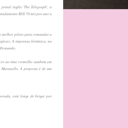
jornal inglês 'The Telegraph', a
ximadamente RS$ 70 mi) por ano a
 o melhor piloto para comandar a
leses. A imprensa britânica, na
 Fernando.
necer no time vermelho também em
m Maranello. A proposta é de um
orada, está longe de brigar por