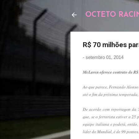
OCTETO RACI
R$ 70 milhões para
-
setembro 01, 2014
McLaren oferece contrato de R$ 7
Ao que parece, Fernando Alonso 
até o fim da próxima temporada,
De acordo com reportagem da ‘A
que, se o ferrarista estiver a 
equipe italiana e poderá, então,
líder do Mundial, é de 99 pontos.