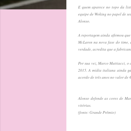
E quem aparece no topo da lista
equipe de Woking no papel de se
Alonso.
A reportagem ainda afirmou que 
McLaren na nova fase do time, 
verdade, acredita que a fabrica
Por sua vez, Marco Mattiacci, o
2015. A mídia italiana ainda g
acordo de três anos no valor de 
Alonso defende as cores de Mar
vitórias.
(fonte: Grande Prêmio)