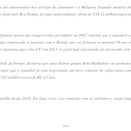
 dos interessados nos serviços do asturiano é a McLaren. Segundo matéria do 
u chefe-mor, Ron Dennis, fez uma surpreendente oferta de US$ 32 milhões (apro
Dennis, apesar das rusgas vividas por ambos em 2007, entende que o espanhol é
que compreende a parceria com a Honda, que vai fornecer os motores V6 aos ing
nte japonesa, que volta à F1 em 2015, é a principal interessada em um acordo com
 chefe da Ferrari, declarou que tanto Alonso quanto Kimi Räikkönen vão perma
arante que o espanhol já está negociando um novo contrato de cifras altas co
€ 105 milhões (cerca de R$ 315 mi).
anello desde 2010. Foi duas vezes vice-campeão com os italianos e, nesta temp
***