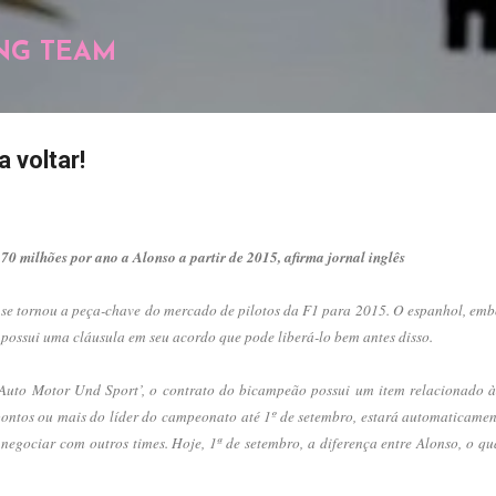
Pular para o conteúdo principal
NG TEAM
 voltar!
0 milhões por ano a Alonso a partir de 2015, afirma jornal inglês
se tornou a peça-chave do mercado de pilotos da F1 para 2015. O espanhol, emb
 possui uma cláusula em seu acordo que pode liberá-lo bem antes disso.
uto Motor Und Sport’, o contrato do bicampeão possui um item relacionado à
25 pontos ou mais do líder do campeonato até 1º de setembro, estará automaticame
 negociar com outros times. Hoje, 1ª de setembro, a diferença entre Alonso, o q