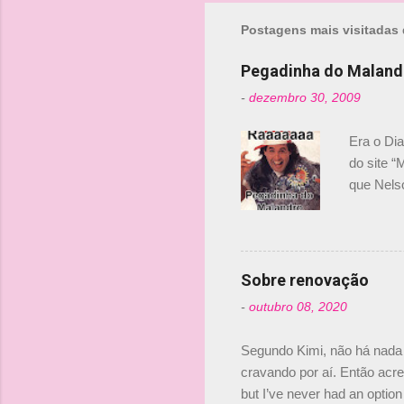
Postagens mais visitadas 
Pegadinha do Maland
-
dezembro 30, 2009
Era o Di
do site “
que Nels
Nelsinho 
dirigente
verdade,
Senna, nã
Sobre renovação
tricampeã
-
outubro 08, 2020
compra d
investime
Segundo Kimi, não há nada 
cravando por aí. Então acred
but I’ve never had an option 