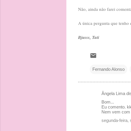
Não, ainda não farei comentár
A única pergunta que tenho
Bjusss, Tati
Fernando Alonso
Ângela Lima d
C
Bom...
o
Eu comento. kkk
Nem vem com e
m
segunda-feira,
e
n