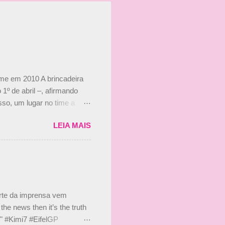
ime em 2010 A brincadeira
 1º de abril –, afirmando
so, um lugar no time a
etor da escuderia. O
LEIA MAIS
 Bruno Senna em 2010. "Na
 de ter assinado com Bruno
 nada contra o filho do
 disse ainda que a suposta
 suposto 15% de
s, r...
arte da imprensa vem
he news then it’s the truth
e." #Kimi7 #EifelGP