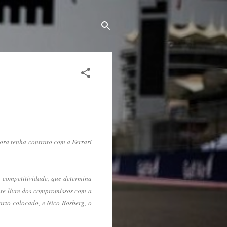
ora tenha contrato com a Ferrari
 competitividade, que determina
nte livre dos compromissos com a
uarto colocado, e Nico Rosberg, o