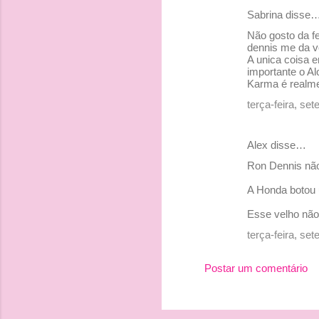
Sabrina disse
t
Não gosto da fe
á
dennis me da vo
r
A unica coisa e
importante o Al
i
Karma é realme
o
terça-feira, se
s
Alex disse…
Ron Dennis não
A Honda botou u
Esse velho nã
terça-feira, se
Postar um comentário