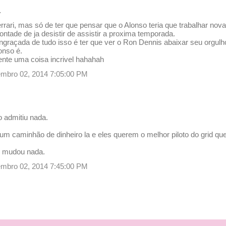
…
rrari, mas só de ter que pensar que o Alonso teria que trabalhar n
ntade de ja desistir de assistir a proxima temporada.
ngraçada de tudo isso é ter que ver o Ron Dennis abaixar seu orgulh
onso é.
nte uma coisa incrivel hahahah
tembro 02, 2014 7:05:00 PM
 admitiu nada.
m caminhão de dinheiro la e eles querem o melhor piloto do grid quer
o mudou nada.
tembro 02, 2014 7:45:00 PM