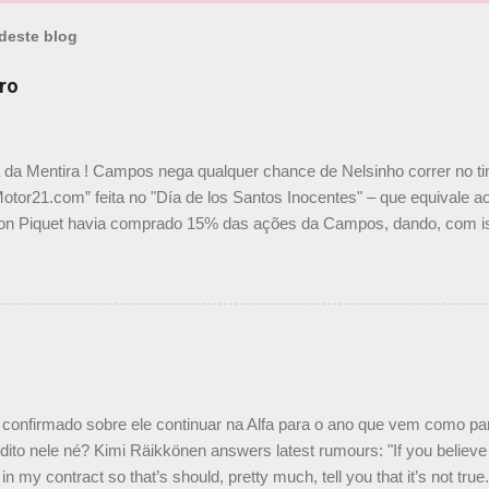
deste blog
ro
a da Mentira ! Campos nega qualquer chance de Nelsinho correr no t
Motor21.com” feita no "Día de los Santos Inocentes" – que equivale ao
on Piquet havia comprado 15% das ações da Campos, dando, com is
Piquet, foi esclarecida de uma vez por todas por Daniele Audetto, dir
 foi taxativo ao declarar que o brasileiro não será o companheiro de
 nós recebemos uma oferta de Piquet", admitiu Audetto. “Mas depois
o podemos ter dois brasileiros”, explicou, dizendo ainda que não tem
o Nelson Piquet. “Ele é um bom piloto, rápido e experiente.” Audetto
e parte da Campos feita por Piquet não corresponde à realidade. “O
nto seria menor do que aquilo que outros pilotos podem trazer: italiano
confirmado sobre ele continuar na Alfa para o ano que vem como p
ito nele né? Kimi Räikkönen answers latest rumours: "If you believe t
in my contract so that’s should, pretty much, tell you that it’s not tru