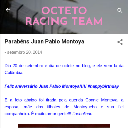
Pular para o conteúdo principal
OCTETO
RACING TEAM
Parabéns Juan Pablo Montoya
-
setembro 20, 2014
Dia 20 de setembro é dia de octete no blog, e ele vem lá da
Colômbia.
Feliz aniversário Juan Pablo Montoya!!!!! #happybirthday
E a foto abaixo foi tirada pela querida Connie Montoya, a
esposa, mãe dos filhotes de Montoyucho e sua fiel
companheira. É muito amor gente!!!
#acholindo