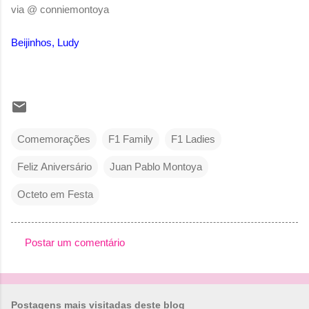
via @ conniemontoya
Beijinhos, Ludy
Comemorações
F1 Family
F1 Ladies
Feliz Aniversário
Juan Pablo Montoya
Octeto em Festa
Postar um comentário
C
o
m
Postagens mais visitadas deste blog