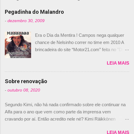
e
n
Pegadinha do Malandro
t
-
dezembro 30, 2009
á
Era o Dia da Mentira ! Campos nega qualquer
r
chance de Nelsinho correr no time em 2010 A
i
brincadeira do site “Motor21.com” feita no "Día
o
de los Santos Inocentes" – que equivale ao 1º
s
LEIA MAIS
de abril –, afirmando que Nelson Piquet havia
comprado 15% das ações da Campos, dando,
com isso, um lugar no time a Nelsinho Piquet,
Sobre renovação
foi esclarecida de uma vez por todas por
-
outubro 08, 2020
Daniele Audetto, diretor da escuderia. O
dirigente foi taxativo ao declarar que o brasileiro
Segundo Kimi, não há nada confirmado sobre ele continuar na
não será o companheiro de Bruno Senna em
Alfa para o ano que vem como parte da imprensa vem
2010. "Na verdade, nós recebemos uma oferta
cravando por aí. Então acredito nele né? Kimi Räikkönen
de Piquet", admitiu Audetto. “Mas depois de ter
answers latest rumours: "If you believe the news then it’s the
assinado com Bruno Senna, não podemos ter
LEIA MAIS
truth but I’ve never had an option in my contract so that’s