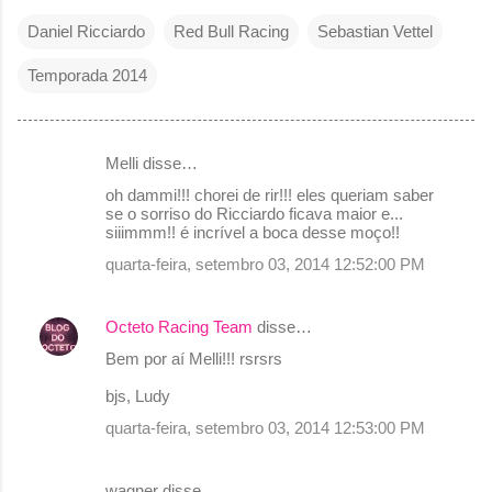
Daniel Ricciardo
Red Bull Racing
Sebastian Vettel
Temporada 2014
Melli disse…
C
oh dammi!!! chorei de rir!!! eles queriam saber
o
se o sorriso do Ricciardo ficava maior e...
siiimmm!! é incrível a boca desse moço!!
m
quarta-feira, setembro 03, 2014 12:52:00 PM
e
n
Octeto Racing Team
disse…
t
Bem por aí Melli!!! rsrsrs
á
r
bjs, Ludy
i
quarta-feira, setembro 03, 2014 12:53:00 PM
o
s
wagner disse…