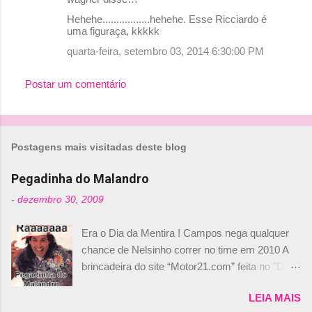
Hehehe.................hehehe. Esse Ricciardo é
uma figuraça, kkkkk
quarta-feira, setembro 03, 2014 6:30:00 PM
Postar um comentário
Postagens mais visitadas deste blog
Pegadinha do Malandro
-
dezembro 30, 2009
Era o Dia da Mentira ! Campos nega qualquer
chance de Nelsinho correr no time em 2010 A
brincadeira do site “Motor21.com” feita no "Día
de los Santos Inocentes" – que equivale ao 1º
LEIA MAIS
de abril –, afirmando que Nelson Piquet havia