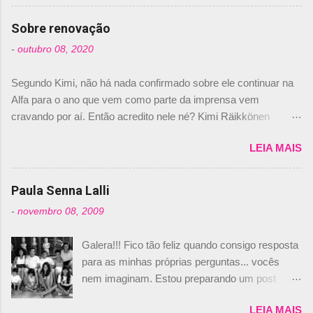
comprado 15% das ações da Campos, dando,
com isso, um lugar no time a Nelsinho Piquet,
Sobre renovação
foi esclarecida de uma vez por todas por
-
outubro 08, 2020
Daniele Audetto, diretor da escuderia. O
dirigente foi taxativo ao declarar que o brasileiro
Segundo Kimi, não há nada confirmado sobre ele continuar na
não será o companheiro de Bruno Senna em
Alfa para o ano que vem como parte da imprensa vem
2010. "Na verdade, nós recebemos uma oferta
cravando por aí. Então acredito nele né? Kimi Räikkönen
de Piquet", admitiu Audetto. “Mas depois de ter
answers latest rumours: "If you believe the news then it’s the
assinado com Bruno Senna, não podemos ter
LEIA MAIS
truth but I’ve never had an option in my contract so that’s
dois brasileiros”, explicou, dizendo ainda que
should, pretty much, tell you that it’s not true." #Kimi7 #EifelGP
não tem nada contra o filho do tricampeão
#AlfaRomeoRacing pic.twitter.com/77EDVn39Ia — Kimi
Paula Senna Lalli
Nelson Piquet. “Ele é um bom piloto, rápido e
Räikkönen #7 (@FansOfKR) October 8, 2020 Abaixo, o
experiente.” Audetto disse ainda que a suposta
-
novembro 08, 2009
Romain falando sobre o fato do Iceman estar há tantos anos na
compra de parte da Campos feita por Piquet
F1. What is it like to have Kimi as a team mate? 🙌 Over to you,
não corresponde à realidade. “O suposto 15%
Galera!!! Fico tão feliz quando consigo resposta
@RGrosjean ! #EifelGP 🇩🇪 #F1
de investimento seria menor do que aquilo que
para as minhas próprias perguntas... vocês
pic.twitter.com/GSAu1LWnwW — Formula 1 (@F1) October 8,
outros pilotos podem trazer: italianos, r...
nem imaginam. Estou preparando um post
2020 Beijinhos, Ludy
sobre Adriane Galisteu, porque percebi que
LEIA MAIS
nunca falei sobre ela, aqui no Octeto. No meio