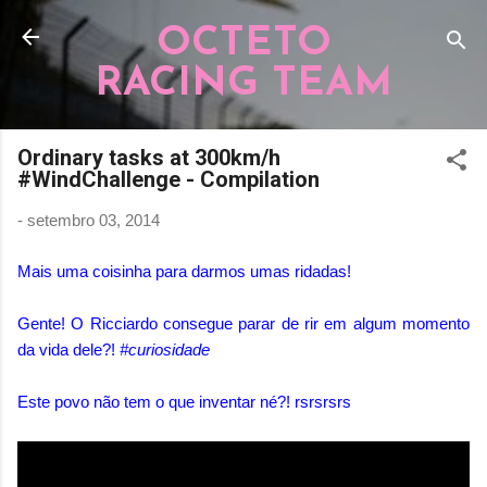
Pular para o conteúdo principal
OCTETO
RACING TEAM
Ordinary tasks at 300km/h
#WindChallenge - Compilation
-
setembro 03, 2014
Mais uma coisinha para darmos umas ridadas!
Gente! O Ricciardo consegue parar de rir em algum momento
da vida dele?!
#curiosidade
Este povo não tem o que inventar né?! rsrsrsrs