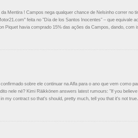
a da Mentira ! Campos nega qualquer chance de Nelsinho correr no t
Motor21.com” feita no "Día de los Santos Inocentes" – que equivale ao
on Piquet havia comprado 15% das ações da Campos, dando, com is
Piquet, foi esclarecida de uma vez por todas por Daniele Audetto, dir
 foi taxativo ao declarar que o brasileiro não será o companheiro de
 nós recebemos uma oferta de Piquet", admitiu Audetto. “Mas depois
o podemos ter dois brasileiros”, explicou, dizendo ainda que não tem
o Nelson Piquet. “Ele é um bom piloto, rápido e experiente.” Audetto
e parte da Campos feita por Piquet não corresponde à realidade. “O
nto seria menor do que aquilo que outros pilotos podem trazer: italiano
confirmado sobre ele continuar na Alfa para o ano que vem como p
ito nele né? Kimi Räikkönen answers latest rumours: "If you believe t
in my contract so that’s should, pretty much, tell you that it’s not tru
tter.com/77EDVn39Ia — Kimi Räikkönen #7 (@FansOfKR) October 8,
man estar há tantos anos na F1. What is it like to have Kimi as a tea
 #F1 pic.twitter.com/GSAu1LWnwW — Formula 1 (@F1) October 8, 