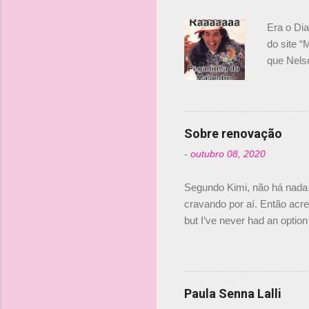
á
r
Era o Di
i
do site “
o
que Nels
Nelsinho 
s
dirigente
verdade,
Senna, nã
Sobre renovação
tricampeã
-
outubro 08, 2020
compra d
investime
Segundo Kimi, não há nada 
cravando por aí. Então acred
but I’ve never had an option 
#AlfaRomeoRacing pic.twi
falando sobre o fato do Ice
@RGrosjean ! #EifelGP 🇩
Paula Senna Lalli