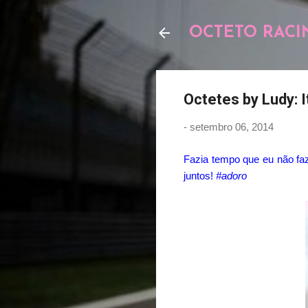
OCTETO RACI
Octetes by Ludy: I
-
setembro 06, 2014
Fazia tempo que eu não fazi
juntos!
#adoro