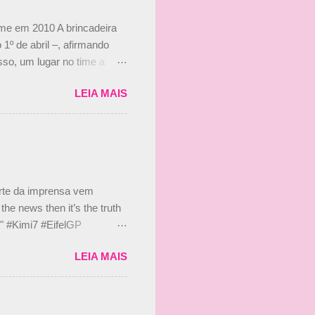
ime em 2010 A brincadeira
 1º de abril –, afirmando
so, um lugar no time a
etor da escuderia. O
LEIA MAIS
 Bruno Senna em 2010. "Na
 de ter assinado com Bruno
 nada contra o filho do
 disse ainda que a suposta
 suposto 15% de
s, r...
arte da imprensa vem
he news then it’s the truth
e." #Kimi7 #EifelGP
 2020 Abaixo, o Romain
LEIA MAIS
m mate? 🙌 Over to you,
2020 Beijinhos, Ludy