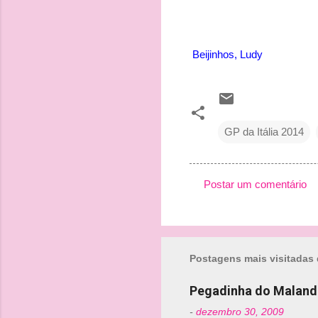
Beijinhos, Ludy
GP da Itália 2014
Postar um comentário
C
o
m
Postagens mais visitadas 
e
n
Pegadinha do Maland
t
-
dezembro 30, 2009