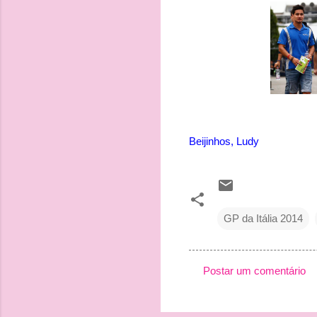
Beijinhos, Ludy
GP da Itália 2014
Postar um comentário
C
o