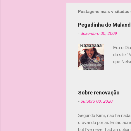
m
Postagens mais visitadas 
e
n
Pegadinha do Maland
t
-
dezembro 30, 2009
á
r
Era o Di
i
do site “
o
que Nels
Nelsinho 
s
dirigente
verdade,
Senna, nã
Sobre renovação
tricampeã
-
outubro 08, 2020
compra d
investime
Segundo Kimi, não há nada 
cravando por aí. Então acred
but I’ve never had an option 