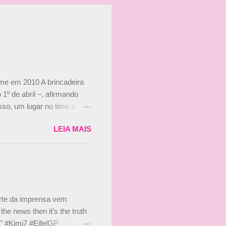
ime em 2010 A brincadeira
 1º de abril –, afirmando
so, um lugar no time a
etor da escuderia. O
LEIA MAIS
 Bruno Senna em 2010. "Na
 de ter assinado com Bruno
 nada contra o filho do
 disse ainda que a suposta
 suposto 15% de
s, r...
arte da imprensa vem
he news then it’s the truth
e." #Kimi7 #EifelGP