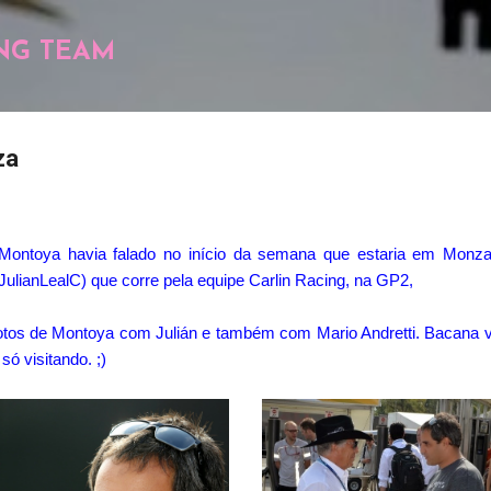
Pular para o conteúdo principal
NG TEAM
za
Montoya havia falado no início da semana que estaria em Monza
JulianLealC) que corre pela equipe Carlin Racing, na GP2,
 fotos de Montoya com Julián e também com Mario Andretti. Bacana
ó visitando. ;)