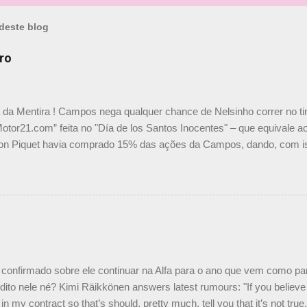
deste blog
ro
a da Mentira ! Campos nega qualquer chance de Nelsinho correr no t
Motor21.com” feita no "Día de los Santos Inocentes" – que equivale ao
on Piquet havia comprado 15% das ações da Campos, dando, com is
Piquet, foi esclarecida de uma vez por todas por Daniele Audetto, dir
 foi taxativo ao declarar que o brasileiro não será o companheiro de
 nós recebemos uma oferta de Piquet", admitiu Audetto. “Mas depois
o podemos ter dois brasileiros”, explicou, dizendo ainda que não tem
o Nelson Piquet. “Ele é um bom piloto, rápido e experiente.” Audetto
e parte da Campos feita por Piquet não corresponde à realidade. “O
nto seria menor do que aquilo que outros pilotos podem trazer: italiano
confirmado sobre ele continuar na Alfa para o ano que vem como p
ito nele né? Kimi Räikkönen answers latest rumours: "If you believe t
in my contract so that’s should, pretty much, tell you that it’s not tru