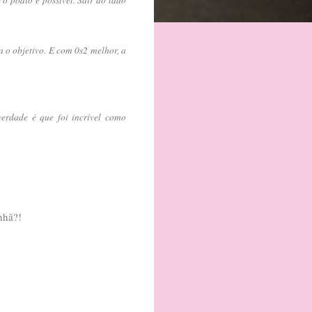
a o objetivo. E com 0s2 melhor, a
erdade é que foi incrível como
nhã?!