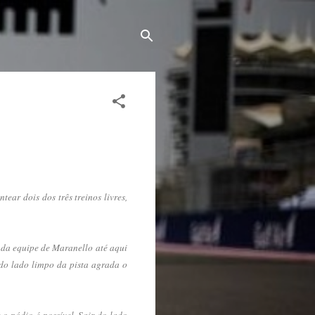
ar dois dos três treinos livres,
 da equipe de Maranello até aqui
 do lado limpo da pista agrada o
o pódio é possível. Sair do lado