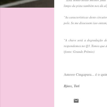
limpo da pista também nos dá a
"As características deste circui
pole. Se me dissessem isso ontem
"A chave será a degradação do
respondemos no Q3. Temos que d
(fonte: Grande Prêmio)
Amooo Cingapura... é o qui
Bjuss, Tati