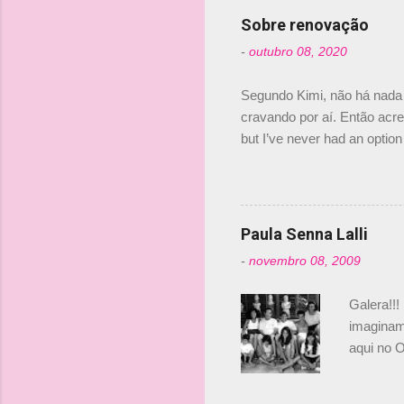
Senna, nã
Sobre renovação
tricampeã
-
outubro 08, 2020
compra d
investime
Segundo Kimi, não há nada 
cravando por aí. Então acred
but I’ve never had an option 
#AlfaRomeoRacing pic.twi
falando sobre o fato do Ice
@RGrosjean ! #EifelGP 🇩
Paula Senna Lalli
-
novembro 08, 2009
Galera!!!
imaginam.
aqui no O
esta foto
Bruno, é