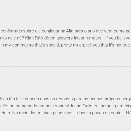
o podemos ter dois brasileiros”, explicou, dizendo ainda que não tem
o Nelson Piquet. “Ele é um bom piloto, rápido e experiente.” Audetto
e parte da Campos feita por Piquet não corresponde à realidade. “O
nto seria menor do que aquilo que outros pilotos podem trazer: italiano
confirmado sobre ele continuar na Alfa para o ano que vem como p
ito nele né? Kimi Räikkönen answers latest rumours: "If you believe t
in my contract so that’s should, pretty much, tell you that it’s not tru
tter.com/77EDVn39Ia — Kimi Räikkönen #7 (@FansOfKR) October 8,
man estar há tantos anos na F1. What is it like to have Kimi as a tea
 #F1 pic.twitter.com/GSAu1LWnwW — Formula 1 (@F1) October 8, 
 Fico tão feliz quando consigo resposta para as minhas próprias per
 Estou preparando um post sobre Adriane Galisteu, porque percebi q
cteto. No meio das minhas pesquisas... daqui a pouco eu conto... Há 
 aqui: Na época, rendeu um burburinho, porque legendei a foto, dize
 sua irmã caçula, Paula Senna. Fui questionada, porque todos acha