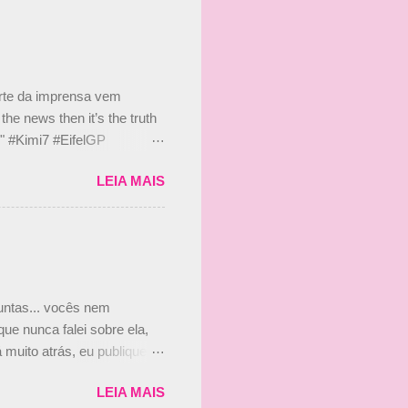
 nada contra o filho do
 disse ainda que a suposta
 suposto 15% de
s, r...
arte da imprensa vem
he news then it’s the truth
e." #Kimi7 #EifelGP
 2020 Abaixo, o Romain
LEIA MAIS
m mate? 🙌 Over to you,
2020 Beijinhos, Ludy
guntas... vocês nem
ue nunca falei sobre ela,
muito atrás, eu publiquei
ndo que a menina ao lado de
LEIA MAIS
vam que a Viviane Senna