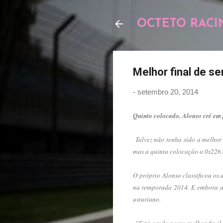
OCTETO RACI
Melhor final de s
-
setembro 20, 2014
Quinto colocado, Alonso crê em 
Talvez não tenha sido a melhor 
mas a quinta colocação a 0s226 
O próprio Alonso classificou os
na temporada 2014. E embora a s
asturiano.
"Está sendo nosso melhor final 