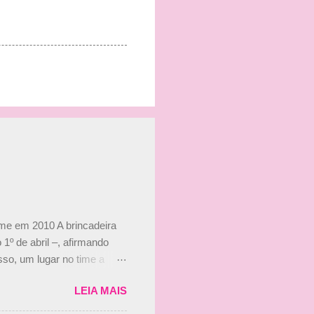
ime em 2010 A brincadeira
 1º de abril –, afirmando
so, um lugar no time a
etor da escuderia. O
LEIA MAIS
 Bruno Senna em 2010. "Na
 de ter assinado com Bruno