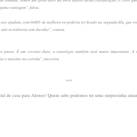
lguma vantagem", falou.
to nos ajudam, com 0s005 de melhora eu poderia ter ficado na segunda fila, que er
, não acreditaria sem duvidar", contou.
s pneus. É um circuito duro, a estratégia também será muito importante. A v
ar o máximo na corrida", encerrou.
***
ntal de casa para Alonso! Quem sabe podemos ter uma surpresinha ama