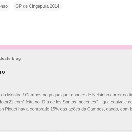
onso
GP de Cingapura 2014
deste blog
ro
a da Mentira ! Campos nega qualquer chance de Nelsinho correr no t
Motor21.com” feita no "Día de los Santos Inocentes" – que equivale ao
on Piquet havia comprado 15% das ações da Campos, dando, com is
Piquet, foi esclarecida de uma vez por todas por Daniele Audetto, dir
 foi taxativo ao declarar que o brasileiro não será o companheiro de
 nós recebemos uma oferta de Piquet", admitiu Audetto. “Mas depois