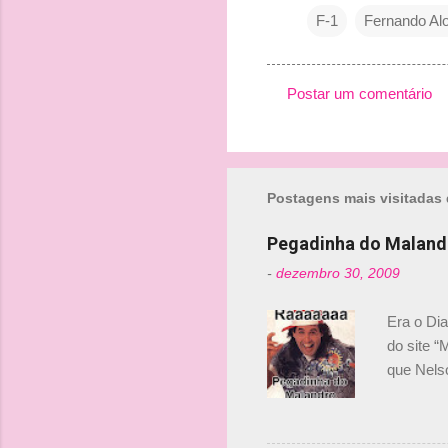
F-1
Fernando Al
Postar um comentário
C
o
m
Postagens mais visitadas 
e
n
Pegadinha do Maland
t
-
dezembro 30, 2009
á
r
Era o Di
i
do site “
o
que Nels
Nelsinho 
s
dirigente
verdade,