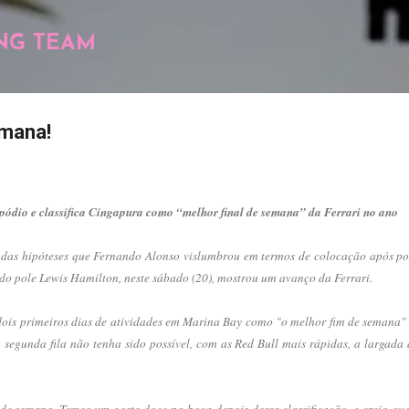
Pular para o conteúdo principal
NG TEAM
emana!
pódio e classifica Cingapura como “melhor final de semana” da Ferrari no ano
das hipóteses que Fernando Alonso vislumbrou em termos de colocação após ponte
do pole Lewis Hamilton, neste sábado (20), mostrou um avanço da Ferrari.
 dois primeiros dias de atividades em Marina Bay como "o melhor fim de semana"
egunda fila não tenha sido possível, com as Red Bull mais rápidas, a largada
de semana. Temos um gosto doce na boca depois dessa classificação, e creio que 