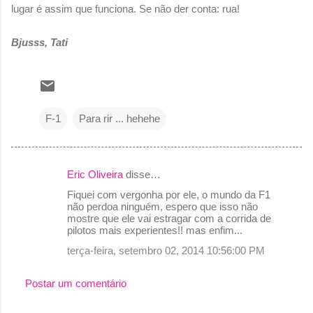
lugar é assim que funciona. Se não der conta: rua!
Bjusss, Tati
F-1
Para rir ... hehehe
Eric Oliveira
disse…
C
Fiquei com vergonha por ele, o mundo da F1
o
não perdoa ninguém, espero que isso não
mostre que ele vai estragar com a corrida de
m
pilotos mais experientes!! mas enfim...
e
terça-feira, setembro 02, 2014 10:56:00 PM
n
t
Postar um comentário
á