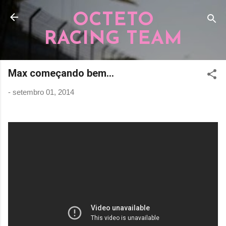
Pular para o conteúdo principal
OCTETO
RACING TEAM
Max começando bem...
-
setembro 01, 2014