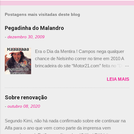
r
i
Postagens mais visitadas deste blog
o
Pegadinha do Malandro
s
-
dezembro 30, 2009
Era o Dia da Mentira ! Campos nega qualquer
chance de Nelsinho correr no time em 2010 A
brincadeira do site “Motor21.com” feita no "Día
de los Santos Inocentes" – que equivale ao 1º
LEIA MAIS
de abril –, afirmando que Nelson Piquet havia
comprado 15% das ações da Campos, dando,
com isso, um lugar no time a Nelsinho Piquet,
Sobre renovação
foi esclarecida de uma vez por todas por
-
outubro 08, 2020
Daniele Audetto, diretor da escuderia. O
dirigente foi taxativo ao declarar que o brasileiro
Segundo Kimi, não há nada confirmado sobre ele continuar na
não será o companheiro de Bruno Senna em
Alfa para o ano que vem como parte da imprensa vem
2010. "Na verdade, nós recebemos uma oferta