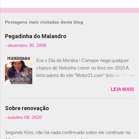
C
o
m
Postagens mais visitadas deste blog
e
n
Pegadinha do Malandro
t
-
dezembro 30, 2009
á
Era o Dia da Mentira ! Campos nega qualquer
r
chance de Nelsinho correr no time em 2010 A
i
brincadeira do site “Motor21.com” feita no "Día
o
de los Santos Inocentes" – que equivale ao 1º
s
LEIA MAIS
de abril –, afirmando que Nelson Piquet havia
comprado 15% das ações da Campos, dando,
com isso, um lugar no time a Nelsinho Piquet,
Sobre renovação
foi esclarecida de uma vez por todas por
-
outubro 08, 2020
Daniele Audetto, diretor da escuderia. O
dirigente foi taxativo ao declarar que o brasileiro
Segundo Kimi, não há nada confirmado sobre ele continuar na
não será o companheiro de Bruno Senna em