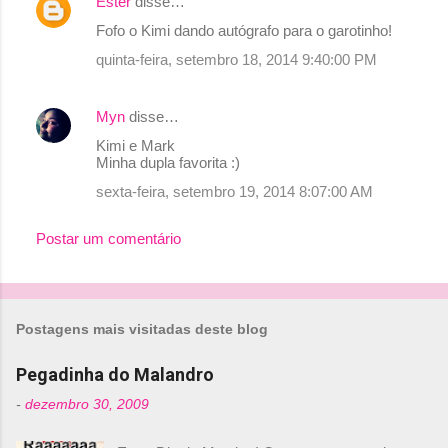
Ester
disse…
C
Fofo o Kimi dando autógrafo para o garotinho!
o
quinta-feira, setembro 18, 2014 9:40:00 PM
m
e
Myn
disse…
n
Kimi e Mark
t
Minha dupla favorita :)
á
sexta-feira, setembro 19, 2014 8:07:00 AM
r
i
Postar um comentário
o
s
Postagens mais visitadas deste blog
Pegadinha do Malandro
-
dezembro 30, 2009