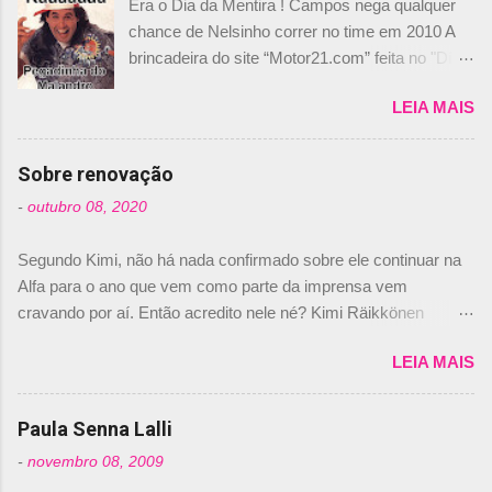
Era o Dia da Mentira ! Campos nega qualquer
chance de Nelsinho correr no time em 2010 A
brincadeira do site “Motor21.com” feita no "Día
de los Santos Inocentes" – que equivale ao 1º
LEIA MAIS
de abril –, afirmando que Nelson Piquet havia
comprado 15% das ações da Campos, dando,
com isso, um lugar no time a Nelsinho Piquet,
Sobre renovação
foi esclarecida de uma vez por todas por
-
outubro 08, 2020
Daniele Audetto, diretor da escuderia. O
dirigente foi taxativo ao declarar que o brasileiro
Segundo Kimi, não há nada confirmado sobre ele continuar na
não será o companheiro de Bruno Senna em
Alfa para o ano que vem como parte da imprensa vem
2010. "Na verdade, nós recebemos uma oferta
cravando por aí. Então acredito nele né? Kimi Räikkönen
de Piquet", admitiu Audetto. “Mas depois de ter
answers latest rumours: "If you believe the news then it’s the
assinado com Bruno Senna, não podemos ter
LEIA MAIS
truth but I’ve never had an option in my contract so that’s
dois brasileiros”, explicou, dizendo ainda que
should, pretty much, tell you that it’s not true." #Kimi7 #EifelGP
não tem nada contra o filho do tricampeão
#AlfaRomeoRacing pic.twitter.com/77EDVn39Ia — Kimi
Paula Senna Lalli
Nelson Piquet. “Ele é um bom piloto, rápido e
Räikkönen #7 (@FansOfKR) October 8, 2020 Abaixo, o
experiente.” Audetto disse ainda que a suposta
-
novembro 08, 2009
Romain falando sobre o fato do Iceman estar há tantos anos na
compra de parte da Campos feita por Piquet