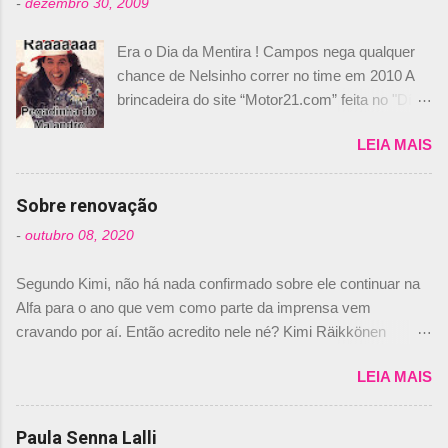
-
dezembro 30, 2009
Era o Dia da Mentira ! Campos nega qualquer
chance de Nelsinho correr no time em 2010 A
brincadeira do site “Motor21.com” feita no "Día
de los Santos Inocentes" – que equivale ao 1º
LEIA MAIS
de abril –, afirmando que Nelson Piquet havia
comprado 15% das ações da Campos, dando,
com isso, um lugar no time a Nelsinho Piquet,
Sobre renovação
foi esclarecida de uma vez por todas por
-
outubro 08, 2020
Daniele Audetto, diretor da escuderia. O
dirigente foi taxativo ao declarar que o brasileiro
Segundo Kimi, não há nada confirmado sobre ele continuar na
não será o companheiro de Bruno Senna em
Alfa para o ano que vem como parte da imprensa vem
2010. "Na verdade, nós recebemos uma oferta
cravando por aí. Então acredito nele né? Kimi Räikkönen
de Piquet", admitiu Audetto. “Mas depois de ter
answers latest rumours: "If you believe the news then it’s the
assinado com Bruno Senna, não podemos ter
LEIA MAIS
truth but I’ve never had an option in my contract so that’s
dois brasileiros”, explicou, dizendo ainda que
should, pretty much, tell you that it’s not true." #Kimi7 #EifelGP
não tem nada contra o filho do tricampeão
#AlfaRomeoRacing pic.twitter.com/77EDVn39Ia — Kimi
Paula Senna Lalli
Nelson Piquet. “Ele é um bom piloto, rápido e