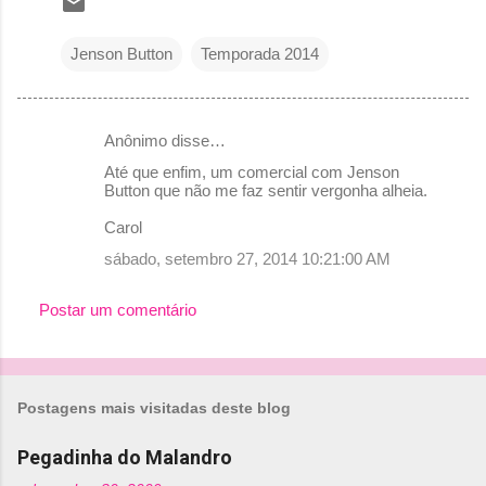
Jenson Button
Temporada 2014
Anônimo disse…
C
Até que enfim, um comercial com Jenson
o
Button que não me faz sentir vergonha alheia.
m
Carol
e
sábado, setembro 27, 2014 10:21:00 AM
n
t
Postar um comentário
á
r
i
Postagens mais visitadas deste blog
o
Pegadinha do Malandro
s