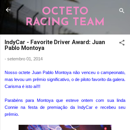
Pular para o conteúdo principal
OCTETO
RACING TEAM
IndyCar - Favorite Driver Award: Juan
Pablo Montoya
-
setembro 01, 2014
Nosso octete Juan Pablo Montoya não venceu o campeonato,
mas levou um prêmio significativo, o de piloto favorito da galera.
Carisma é isto aí!!!
Parabéns para Montoya que esteve ontem com sua linda
Connie na festa de premiação da IndyCar e recebeu seu
prêmio.