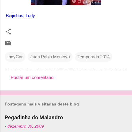
Beijinhos, Ludy
IndyCar
Juan Pablo Montoya
Temporada 2014
Postar um comentário
C
o
m
Postagens mais visitadas deste blog
e
n
Pegadinha do Malandro
t
-
dezembro 30, 2009