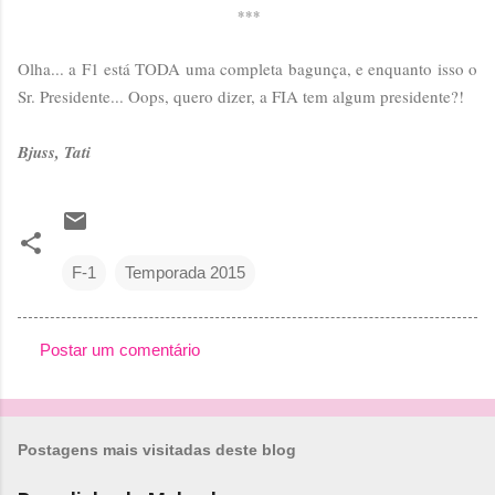
***
Olha... a F1 está TODA uma completa bagunça, e enquanto isso o
Sr. Presidente... Oops, quero dizer, a FIA tem algum presidente?!
Bjuss, Tati
F-1
Temporada 2015
Postar um comentário
C
o
m
Postagens mais visitadas deste blog
e