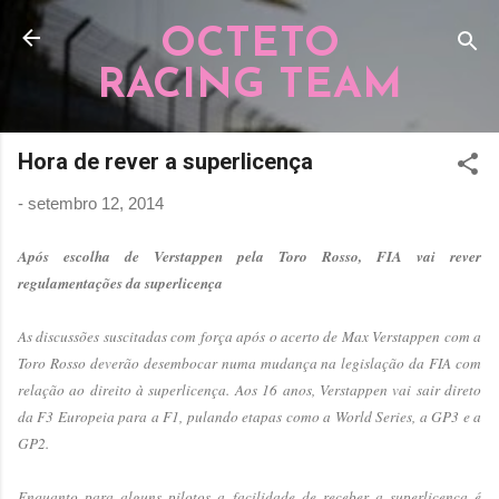
Pular para o conteúdo principal
OCTETO
RACING TEAM
Hora de rever a superlicença
-
setembro 12, 2014
Após escolha de Verstappen pela Toro Rosso, FIA vai rever
regulamentações da superlicença
As discussões suscitadas com força após o acerto de Max Verstappen com a
Toro Rosso deverão desembocar numa mudança na legislação da FIA com
relação ao direito à superlicença. Aos 16 anos, Verstappen vai sair direto
da F3 Europeia para a F1, pulando etapas como a World Series, a GP3 e a
GP2.
Enquanto para alguns pilotos a facilidade de receber a superlicença é