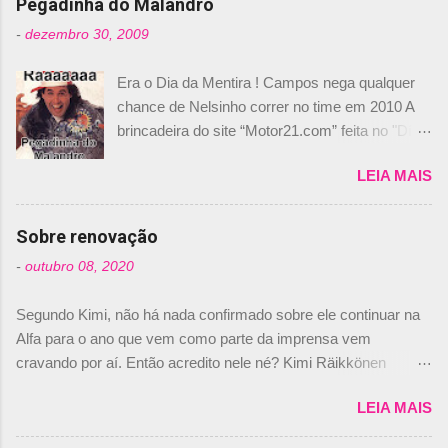
n
Pegadinha do Malandro
t
-
dezembro 30, 2009
á
Era o Dia da Mentira ! Campos nega qualquer
r
chance de Nelsinho correr no time em 2010 A
i
brincadeira do site “Motor21.com” feita no "Día
o
de los Santos Inocentes" – que equivale ao 1º
s
LEIA MAIS
de abril –, afirmando que Nelson Piquet havia
comprado 15% das ações da Campos, dando,
com isso, um lugar no time a Nelsinho Piquet,
Sobre renovação
foi esclarecida de uma vez por todas por
-
outubro 08, 2020
Daniele Audetto, diretor da escuderia. O
dirigente foi taxativo ao declarar que o brasileiro
Segundo Kimi, não há nada confirmado sobre ele continuar na
não será o companheiro de Bruno Senna em
Alfa para o ano que vem como parte da imprensa vem
2010. "Na verdade, nós recebemos uma oferta
cravando por aí. Então acredito nele né? Kimi Räikkönen
de Piquet", admitiu Audetto. “Mas depois de ter
answers latest rumours: "If you believe the news then it’s the
assinado com Bruno Senna, não podemos ter
LEIA MAIS
truth but I’ve never had an option in my contract so that’s
dois brasileiros”, explicou, dizendo ainda que
should, pretty much, tell you that it’s not true." #Kimi7 #EifelGP
não tem nada contra o filho do tricampeão