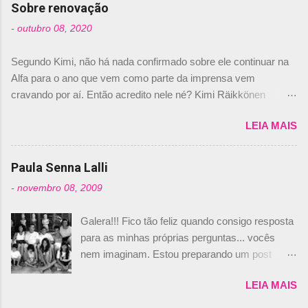
com isso, um lugar no time a Nelsinho Piquet,
Sobre renovação
foi esclarecida de uma vez por todas por
-
outubro 08, 2020
Daniele Audetto, diretor da escuderia. O
dirigente foi taxativo ao declarar que o brasileiro
Segundo Kimi, não há nada confirmado sobre ele continuar na
não será o companheiro de Bruno Senna em
Alfa para o ano que vem como parte da imprensa vem
2010. "Na verdade, nós recebemos uma oferta
cravando por aí. Então acredito nele né? Kimi Räikkönen
de Piquet", admitiu Audetto. “Mas depois de ter
answers latest rumours: "If you believe the news then it’s the
assinado com Bruno Senna, não podemos ter
LEIA MAIS
truth but I’ve never had an option in my contract so that’s
dois brasileiros”, explicou, dizendo ainda que
should, pretty much, tell you that it’s not true." #Kimi7 #EifelGP
não tem nada contra o filho do tricampeão
#AlfaRomeoRacing pic.twitter.com/77EDVn39Ia — Kimi
Paula Senna Lalli
Nelson Piquet. “Ele é um bom piloto, rápido e
Räikkönen #7 (@FansOfKR) October 8, 2020 Abaixo, o
experiente.” Audetto disse ainda que a suposta
-
novembro 08, 2009
Romain falando sobre o fato do Iceman estar há tantos anos na
compra de parte da Campos feita por Piquet
F1. What is it like to have Kimi as a team mate? 🙌 Over to you,
não corresponde à realidade. “O suposto 15%
Galera!!! Fico tão feliz quando consigo resposta
@RGrosjean ! #EifelGP 🇩🇪 #F1
de investimento seria menor do que aquilo que
para as minhas próprias perguntas... vocês
pic.twitter.com/GSAu1LWnwW — Formula 1 (@F1) October 8,
outros pilotos podem trazer: italianos, r...
nem imaginam. Estou preparando um post
2020 Beijinhos, Ludy
sobre Adriane Galisteu, porque percebi que
LEIA MAIS
nunca falei sobre ela, aqui no Octeto. No meio
das minhas pesquisas... daqui a pouco eu