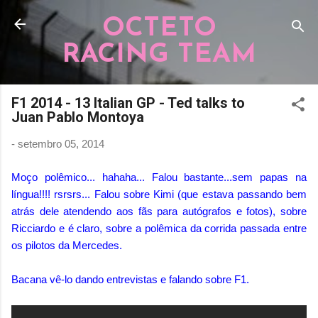
Pular para o conteúdo principal
OCTETO
RACING TEAM
F1 2014 - 13 Italian GP - Ted talks to
Juan Pablo Montoya
-
setembro 05, 2014
Moço polêmico... hahaha... Falou bastante...sem papas na
língua!!!! rsrsrs... Falou sobre Kimi (que estava passando bem
atrás dele atendendo aos fãs para autógrafos e fotos), sobre
Ricciardo e é claro, sobre a polêmica da corrida passada entre
os pilotos da Mercedes.
Bacana vê-lo dando entrevistas e falando sobre F1.