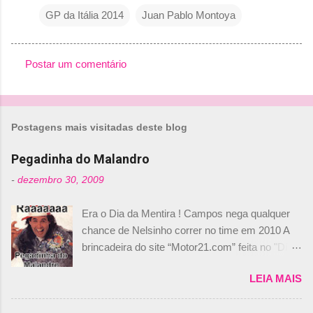
GP da Itália 2014
Juan Pablo Montoya
Postar um comentário
C
o
m
Postagens mais visitadas deste blog
e
n
Pegadinha do Malandro
t
-
dezembro 30, 2009
á
Era o Dia da Mentira ! Campos nega qualquer
r
chance de Nelsinho correr no time em 2010 A
i
brincadeira do site “Motor21.com” feita no "Día
o
de los Santos Inocentes" – que equivale ao 1º
s
LEIA MAIS
de abril –, afirmando que Nelson Piquet havia
comprado 15% das ações da Campos, dando,