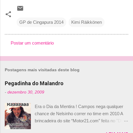
GP de Cingapura 2014
Kimi Räikkönen
Postar um comentário
C
o
m
Postagens mais visitadas deste blog
e
n
Pegadinha do Malandro
t
-
dezembro 30, 2009
á
Era o Dia da Mentira ! Campos nega qualquer
r
chance de Nelsinho correr no time em 2010 A
i
brincadeira do site “Motor21.com” feita no "Día
o
de los Santos Inocentes" – que equivale ao 1º
s