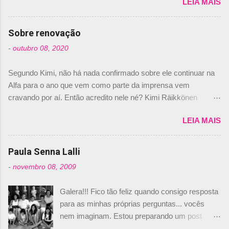
LEIA MAIS
de abril –, afirmando que Nelson Piquet havia
comprado 15% das ações da Campos, dando,
com isso, um lugar no time a Nelsinho Piquet,
Sobre renovação
foi esclarecida de uma vez por todas por
-
outubro 08, 2020
Daniele Audetto, diretor da escuderia. O
dirigente foi taxativo ao declarar que o brasileiro
Segundo Kimi, não há nada confirmado sobre ele continuar na
não será o companheiro de Bruno Senna em
Alfa para o ano que vem como parte da imprensa vem
2010. "Na verdade, nós recebemos uma oferta
cravando por aí. Então acredito nele né? Kimi Räikkönen
de Piquet", admitiu Audetto. “Mas depois de ter
answers latest rumours: "If you believe the news then it’s the
assinado com Bruno Senna, não podemos ter
LEIA MAIS
truth but I’ve never had an option in my contract so that’s
dois brasileiros”, explicou, dizendo ainda que
should, pretty much, tell you that it’s not true." #Kimi7 #EifelGP
não tem nada contra o filho do tricampeão
#AlfaRomeoRacing pic.twitter.com/77EDVn39Ia — Kimi
Paula Senna Lalli
Nelson Piquet. “Ele é um bom piloto, rápido e
Räikkönen #7 (@FansOfKR) October 8, 2020 Abaixo, o
experiente.” Audetto disse ainda que a suposta
-
novembro 08, 2009
Romain falando sobre o fato do Iceman estar há tantos anos na
compra de parte da Campos feita por Piquet
F1. What is it like to have Kimi as a team mate? 🙌 Over to you,
não corresponde à realidade. “O suposto 15%
Galera!!! Fico tão feliz quando consigo resposta
@RGrosjean ! #EifelGP 🇩🇪 #F1
de investimento seria menor do que aquilo que
para as minhas próprias perguntas... vocês
pic.twitter.com/GSAu1LWnwW — Formula 1 (@F1) October 8,
outros pilotos podem trazer: italianos, r...
nem imaginam. Estou preparando um post
2020 Beijinhos, Ludy
sobre Adriane Galisteu, porque percebi que