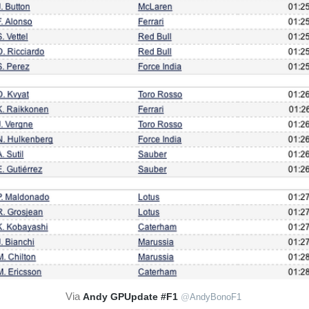
Via
Andy GPUpdate #F1
@
AndyBonoF1