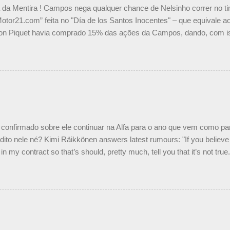
a da Mentira ! Campos nega qualquer chance de Nelsinho correr no t
Motor21.com” feita no "Día de los Santos Inocentes" – que equivale ao
on Piquet havia comprado 15% das ações da Campos, dando, com is
Piquet, foi esclarecida de uma vez por todas por Daniele Audetto, dir
 foi taxativo ao declarar que o brasileiro não será o companheiro de
 nós recebemos uma oferta de Piquet", admitiu Audetto. “Mas depois
o podemos ter dois brasileiros”, explicou, dizendo ainda que não tem
o Nelson Piquet. “Ele é um bom piloto, rápido e experiente.” Audetto
e parte da Campos feita por Piquet não corresponde à realidade. “O
nto seria menor do que aquilo que outros pilotos podem trazer: italiano
confirmado sobre ele continuar na Alfa para o ano que vem como p
ito nele né? Kimi Räikkönen answers latest rumours: "If you believe t
in my contract so that’s should, pretty much, tell you that it’s not tru
tter.com/77EDVn39Ia — Kimi Räikkönen #7 (@FansOfKR) October 8,
man estar há tantos anos na F1. What is it like to have Kimi as a tea
 #F1 pic.twitter.com/GSAu1LWnwW — Formula 1 (@F1) October 8, 