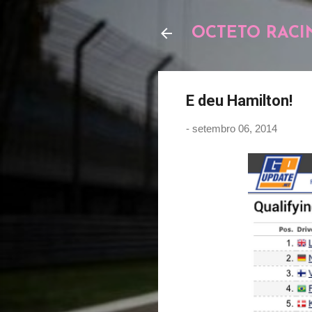
OCTETO RACI
E deu Hamilton!
-
setembro 06, 2014