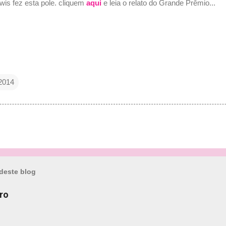
wis fez esta pole. cliquem
aqui
e leia o relato do Grande Prêmio...
 2014
deste blog
ro