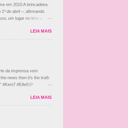
ime em 2010 A brincadeira
 1º de abril –, afirmando
so, um lugar no time a
etor da escuderia. O
LEIA MAIS
 Bruno Senna em 2010. "Na
 de ter assinado com Bruno
 nada contra o filho do
 disse ainda que a suposta
 suposto 15% de
s, r...
arte da imprensa vem
he news then it’s the truth
e." #Kimi7 #EifelGP
 2020 Abaixo, o Romain
LEIA MAIS
m mate? 🙌 Over to you,
2020 Beijinhos, Ludy