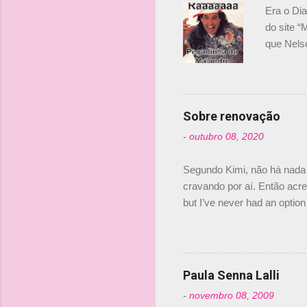
r
Era o Di
i
do site “
o
que Nels
Nelsinho 
s
dirigente
verdade,
Senna, nã
Sobre renovação
tricampeã
-
outubro 08, 2020
compra d
investime
Segundo Kimi, não há nada 
cravando por aí. Então acred
but I’ve never had an option 
#AlfaRomeoRacing pic.twi
falando sobre o fato do Ice
@RGrosjean ! #EifelGP 🇩
Paula Senna Lalli
-
novembro 08, 2009