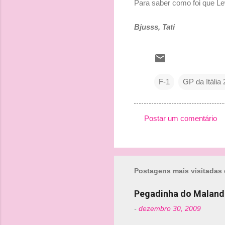
Para saber como foi que Le
Bjusss, Tati
F-1
GP da Itália
Postar um comentário
C
o
m
Postagens mais visitadas 
e
n
Pegadinha do Maland
t
-
dezembro 30, 2009
á