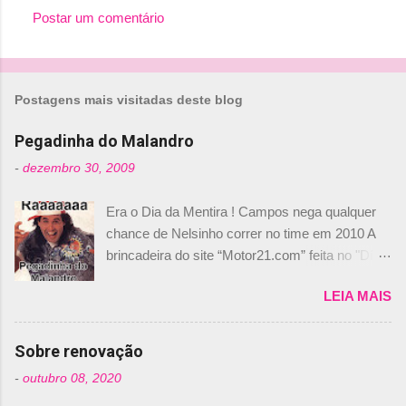
Postar um comentário
C
o
m
Postagens mais visitadas deste blog
e
n
Pegadinha do Malandro
t
-
dezembro 30, 2009
á
Era o Dia da Mentira ! Campos nega qualquer
r
chance de Nelsinho correr no time em 2010 A
i
brincadeira do site “Motor21.com” feita no "Día
o
de los Santos Inocentes" – que equivale ao 1º
s
LEIA MAIS
de abril –, afirmando que Nelson Piquet havia
comprado 15% das ações da Campos, dando,
com isso, um lugar no time a Nelsinho Piquet,
Sobre renovação
foi esclarecida de uma vez por todas por
-
outubro 08, 2020
Daniele Audetto, diretor da escuderia. O