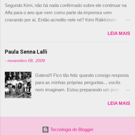
dirigente foi taxativo ao declarar que o brasileiro
Segundo Kimi, não há nada confirmado sobre ele continuar na
não será o companheiro de Bruno Senna em
Alfa para o ano que vem como parte da imprensa vem
2010. "Na verdade, nós recebemos uma oferta
cravando por aí. Então acredito nele né? Kimi Räikkönen
de Piquet", admitiu Audetto. “Mas depois de ter
answers latest rumours: "If you believe the news then it’s the
assinado com Bruno Senna, não podemos ter
LEIA MAIS
truth but I’ve never had an option in my contract so that’s
dois brasileiros”, explicou, dizendo ainda que
should, pretty much, tell you that it’s not true." #Kimi7 #EifelGP
não tem nada contra o filho do tricampeão
#AlfaRomeoRacing pic.twitter.com/77EDVn39Ia — Kimi
Paula Senna Lalli
Nelson Piquet. “Ele é um bom piloto, rápido e
Räikkönen #7 (@FansOfKR) October 8, 2020 Abaixo, o
experiente.” Audetto disse ainda que a suposta
-
novembro 08, 2009
Romain falando sobre o fato do Iceman estar há tantos anos na
compra de parte da Campos feita por Piquet
F1. What is it like to have Kimi as a team mate? 🙌 Over to you,
não corresponde à realidade. “O suposto 15%
Galera!!! Fico tão feliz quando consigo resposta
@RGrosjean ! #EifelGP 🇩🇪 #F1
de investimento seria menor do que aquilo que
para as minhas próprias perguntas... vocês
pic.twitter.com/GSAu1LWnwW — Formula 1 (@F1) October 8,
outros pilotos podem trazer: italianos, r...
nem imaginam. Estou preparando um post
2020 Beijinhos, Ludy
sobre Adriane Galisteu, porque percebi que
LEIA MAIS
nunca falei sobre ela, aqui no Octeto. No meio
das minhas pesquisas... daqui a pouco eu
conto... Há muito atrás, eu publiquei esta foto
aqui: Na época, rendeu um burburinho, porque
Tecnologia do Blogger
legendei a foto, dizendo que a menina ao lado