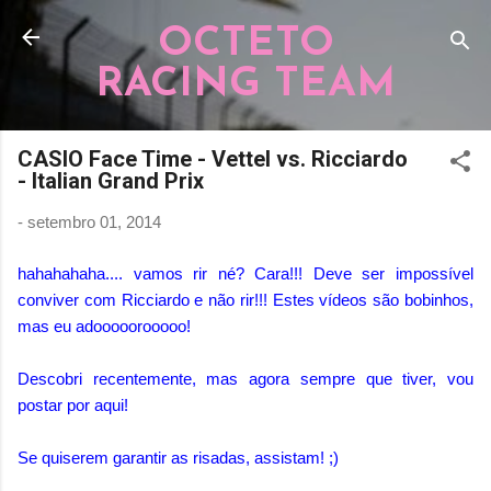
Pular para o conteúdo principal
OCTETO
RACING TEAM
CASIO Face Time - Vettel vs. Ricciardo
- Italian Grand Prix
-
setembro 01, 2014
hahahahaha.... vamos rir né? Cara!!! Deve ser impossível
conviver com Ricciardo e não rir!!! Estes vídeos são bobinhos,
mas eu adooooorooooo!
Descobri recentemente, mas agora sempre que tiver, vou
postar por aqui!
Se quiserem garantir as risadas, assistam! ;)