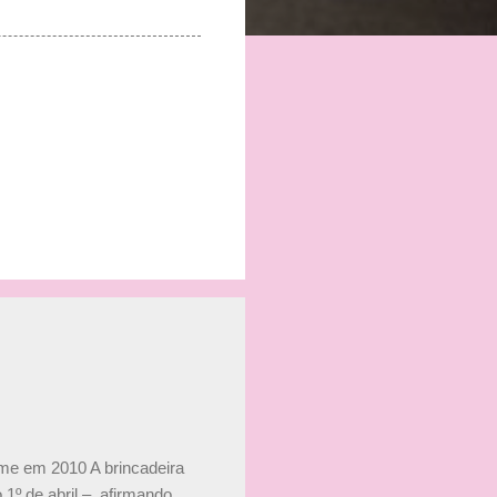
ime em 2010 A brincadeira
 1º de abril –, afirmando