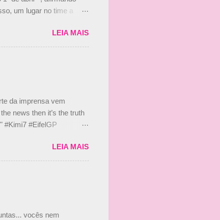
so, um lugar no time a
etor da escuderia. O
LEIA MAIS
 Bruno Senna em 2010. "Na
 de ter assinado com Bruno
 nada contra o filho do
 disse ainda que a suposta
 suposto 15% de
s, r...
arte da imprensa vem
he news then it’s the truth
e." #Kimi7 #EifelGP
 2020 Abaixo, o Romain
LEIA MAIS
m mate? 🙌 Over to you,
2020 Beijinhos, Ludy
guntas... vocês nem