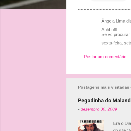
Ângela Lima d
C
Ahhhh!!!
o
Se vc procurar f
m
sexta-feira, s
e
Postar um comentário
n
t
á
r
Postagens mais visitadas 
i
o
Pegadinha do Maland
s
-
dezembro 30, 2009
Era o Di
do site “