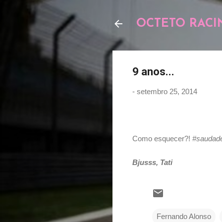
OCTETO RACI
9 anos...
-
setembro 25, 2014
Como esquecer?!
#saudad
Bjusss, Tati
Fernando Alonso