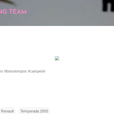
Pular para o conteúdo principal
NG TEAM
es #bonstempos #campeón
Renault
Temporada 2005