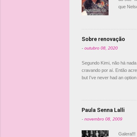
que Nels
Nelsinho 
dirigente
verdade,
Senna, nã
Sobre renovação
tricampeã
-
outubro 08, 2020
compra d
investime
Segundo Kimi, não há nada 
cravando por aí. Então acred
but I’ve never had an option 
#AlfaRomeoRacing pic.twi
falando sobre o fato do Ice
@RGrosjean ! #EifelGP 🇩
Paula Senna Lalli
-
novembro 08, 2009
Galera!!!