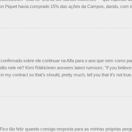
on Piquet havia comprado 15% das ações da Campos, dando, com is
Piquet, foi esclarecida de uma vez por todas por Daniele Audetto, dir
 foi taxativo ao declarar que o brasileiro não será o companheiro de
 nós recebemos uma oferta de Piquet", admitiu Audetto. “Mas depois
o podemos ter dois brasileiros”, explicou, dizendo ainda que não tem
o Nelson Piquet. “Ele é um bom piloto, rápido e experiente.” Audetto
e parte da Campos feita por Piquet não corresponde à realidade. “O
nto seria menor do que aquilo que outros pilotos podem trazer: italiano
confirmado sobre ele continuar na Alfa para o ano que vem como p
ito nele né? Kimi Räikkönen answers latest rumours: "If you believe t
in my contract so that’s should, pretty much, tell you that it’s not tru
tter.com/77EDVn39Ia — Kimi Räikkönen #7 (@FansOfKR) October 8,
man estar há tantos anos na F1. What is it like to have Kimi as a tea
 #F1 pic.twitter.com/GSAu1LWnwW — Formula 1 (@F1) October 8, 
 Fico tão feliz quando consigo resposta para as minhas próprias per