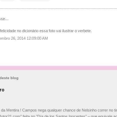
isse…
elicidade no dicionário essa foto vai ilustrar o verbete.
etembro 26, 2014 12:09:00 AM
deste blog
ro
a da Mentira ! Campos nega qualquer chance de Nelsinho correr no t
Motor21.com” feita no "Día de los Santos Inocentes" – que equivale ao